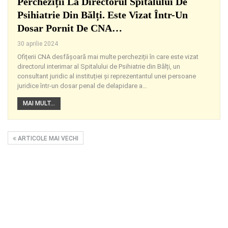
Percheziții La Directorul Spitalului De
Psihiatrie Din Bălți. Este Vizat Într-Un
Dosar Pornit De CNA…
30 aprilie 2024
Ofițerii CNA desfășoară mai multe percheziții în care este vizat
directorul interimar al Spitalului de Psihiatrie din Bălți, un
consultant juridic al instituției și reprezentantul unei persoane
juridice într-un dosar penal de delapidare a
…
MAI MULT...
ARTICOLE MAI VECHI