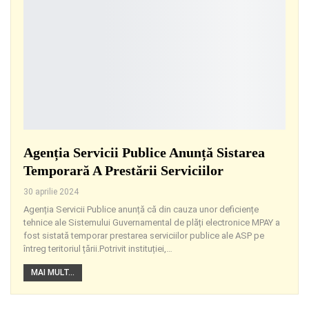
Agenția Servicii Publice Anunță Sistarea
Temporară A Prestării Serviciilor
30 aprilie 2024
Agenția Servicii Publice anunță că din cauza unor deficiențe
tehnice ale Sistemului Guvernamental de plăți electronice MPAY a
fost sistată temporar prestarea serviciilor publice ale ASP pe
întreg teritoriul țării.Potrivit instituției,
…
MAI MULT...