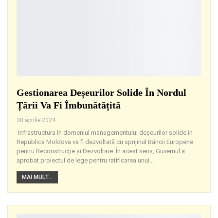
Gestionarea Deșeurilor Solide În Nordul
Țării Va Fi Îmbunătățită
30 aprilie 2024
Infrastructura în domeniul managementului deșeurilor solide în
Republica Moldova va fi dezvoltată cu sprijinul Băncii Europene
pentru Reconstrucție și Dezvoltare. În acest sens, Guvernul a
aprobat proiectul de lege pentru ratificarea unui
…
MAI MULT...