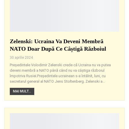
Zelenski: Ucraina Va Deveni Membră
NATO Doar După Ce Câștigă Războiul
30 aprilie 2024
Președintele Volodimir Zelenski crede că Ucraina nu va putea
deveni membră a NATO până când nu va câștiga războiul
împotriva Rusiei.Președintele ucrainean s-a întâlnit, luni, cu
secretarul general al NATO Jens Stoltenberg. Zelenski a
…
MAI MULT...