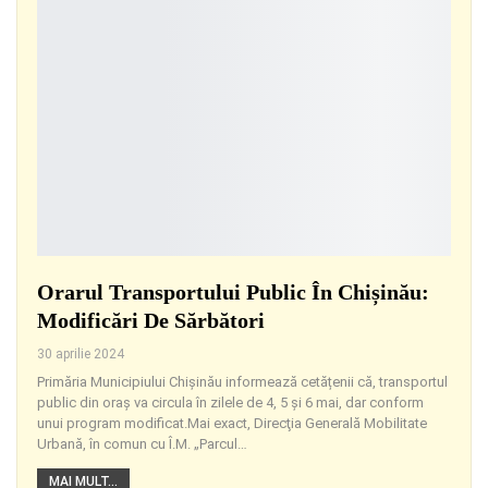
Orarul Transportului Public În Chișinău:
Modificări De Sărbători
30 aprilie 2024
Primăria Municipiului Chișinău informează cetățenii că, transportul
public din oraș va circula în zilele de 4, 5 și 6 mai, dar conform
unui program modificat.Mai exact, Direcţia Generală Mobilitate
Urbană, în comun cu Î.M. „Parcul
…
MAI MULT...