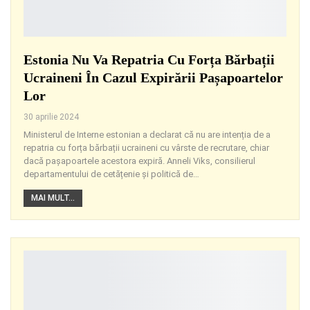
Estonia Nu Va Repatria Cu Forța Bărbații
Ucraineni În Cazul Expirării Pașapoartelor
Lor
30 aprilie 2024
Ministerul de Interne estonian a declarat că nu are intenția de a
repatria cu forța bărbații ucraineni cu vârste de recrutare, chiar
dacă pașapoartele acestora expiră. Anneli Viks, consilierul
departamentului de cetățenie și politică de
…
MAI MULT...