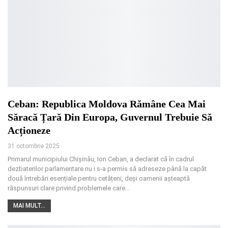
Ceban: Republica Moldova Rămâne Cea Mai
Săracă Țară Din Europa, Guvernul Trebuie Să
Acționeze
31 octombrie 2025
Primarul municipiului Chișinău, Ion Ceban, a declarat că în cadrul
dezbaterilor parlamentare nu i s-a permis să adreseze până la capăt
două întrebări esențiale pentru cetățeni, deși oamenii așteaptă
răspunsuri clare privind problemele care
…
MAI MULT...