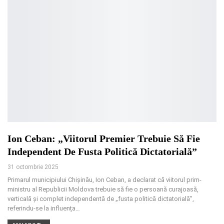
Ion Ceban: „Viitorul Premier Trebuie Să Fie
Independent De Fusta Politică Dictatorială”
31 octombrie 2025
Primarul municipiului Chișinău, Ion Ceban, a declarat că viitorul prim-
ministru al Republicii Moldova trebuie să fie o persoană curajoasă,
verticală și complet independentă de „fusta politică dictatorială”,
referindu-se la influența
…