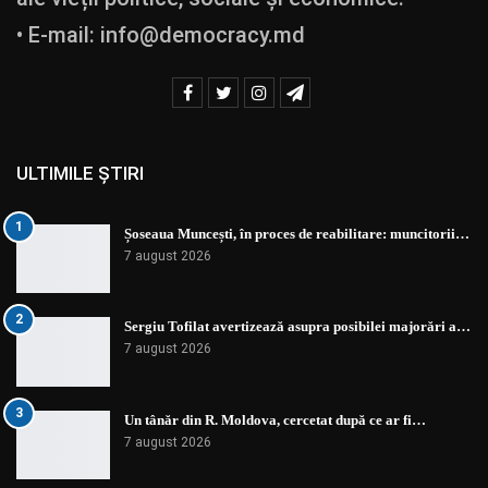
• E-mail:
info@democracy.md
ULTIMILE ȘTIRI
1
Șoseaua Muncești, în proces de reabilitare: muncitorii…
7 august 2026
2
Sergiu Tofilat avertizează asupra posibilei majorări a…
7 august 2026
3
Un tânăr din R. Moldova, cercetat după ce ar fi…
7 august 2026