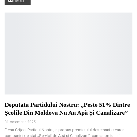
MAI MULT...
Deputata Partidului Nostru: „Peste 51% Dintre
Școlile Din Moldova Nu Au Apă Și Canalizare”
31 octombrie 2025
Elena Grițco, Partidul Nostru, a propus premierului desemnat crearea
companiei de stat „Servicii de Apă și Canalizare”, care ar prelua și