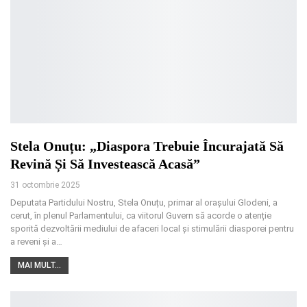
Stela Onuțu: „Diaspora Trebuie Încurajată Să
Revină Și Să Investească Acasă”
31 octombrie 2025
Deputata Partidului Nostru, Stela Onuțu, primar al orașului Glodeni, a
cerut, în plenul Parlamentului, ca viitorul Guvern să acorde o atenție
sporită dezvoltării mediului de afaceri local și stimulării diasporei pentru
a reveni și a
…
MAI MULT...