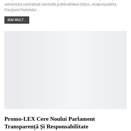
administra centralizat serviciile publiceElena Grițco, vicepreședinta
Fracțiunii Partidului
…
MAI MULT...
Promo‑LEX Cere Noului Parlament
Transparență Și Responsabilitate