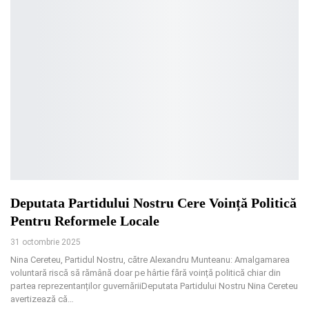
Deputata Partidului Nostru Cere Voință Politică
Pentru Reformele Locale
31 octombrie 2025
Nina Cereteu, Partidul Nostru, către Alexandru Munteanu: Amalgamarea
voluntară riscă să rămână doar pe hârtie fără voință politică chiar din
partea reprezentanților guvernăriiDeputata Partidului Nostru Nina Cereteu
avertizează că
…