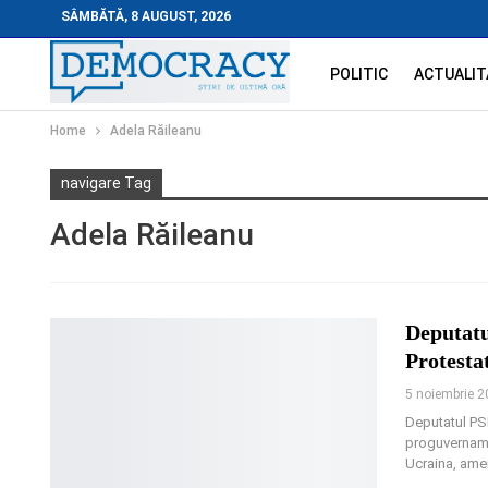
SÂMBĂTĂ, 8 AUGUST, 2026
POLITIC
ACTUALIT
Home
Adela Răileanu
navigare Tag
Adela Răileanu
Deputatu
Protesta
5 noiembrie 
Deputatul PS
proguvernamen
Ucraina, amen