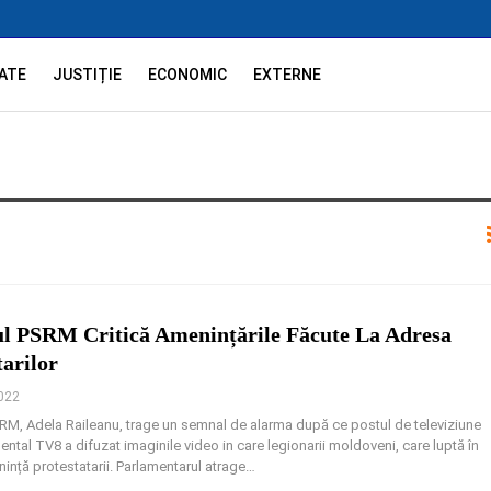
ATE
JUSTIȚIE
ECONOMIC
EXTERNE
l PSRM Critică Amenințările Făcute La Adresa
tarilor
2022
RM, Adela Raileanu, trage un semnal de alarma după ce postul de televiziune
tal TV8 a difuzat imaginile video in care legionarii moldoveni, care luptă în
ință protestatarii. Parlamentarul atrage
…