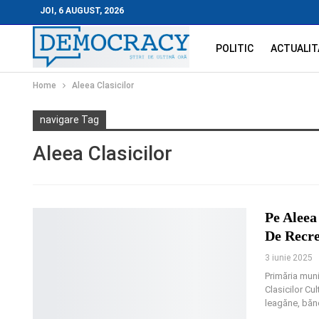
JOI, 6 AUGUST, 2026
POLITIC
ACTUALIT
Home
Aleea Clasicilor
navigare Tag
Aleea Clasicilor
Pe Aleea
De Recr
3 iunie 2025
Primăria muni
Clasicilor Cul
leagăne, bănc