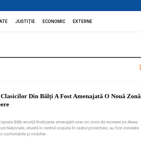
ATE
JUSTIȚIE
ECONOMIC
EXTERNE
 Clasicilor Din Bălți A Fost Amenajată O Nouă Zonă
eere
cipiului Bălți anunță finalizarea amenajării unei noi zone de recreere pe Aleea
turii Naționale, situată în centrul orașului.În cadrul proiectului, au fost instalate
i confortabile și mobilier
…