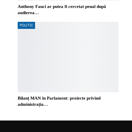
Anthony Fauci ar putea fi cercetat penal după
audierea…
POLITIC
Bilanț MAN în Parlament: proiecte privind
administrația…