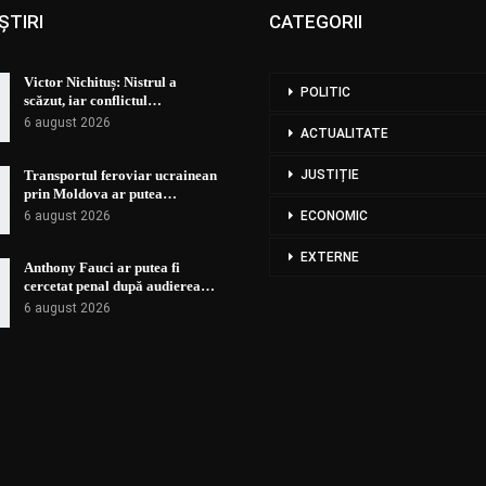
ȘTIRI
CATEGORII
Victor Nichituș: Nistrul a
POLITIC
scăzut, iar conflictul…
6 august 2026
ACTUALITATE
Transportul feroviar ucrainean
JUSTIȚIE
prin Moldova ar putea…
6 august 2026
ECONOMIC
EXTERNE
Anthony Fauci ar putea fi
cercetat penal după audierea…
6 august 2026