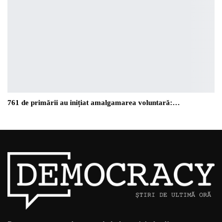
761 de primării au inițiat amalgamarea voluntară:…