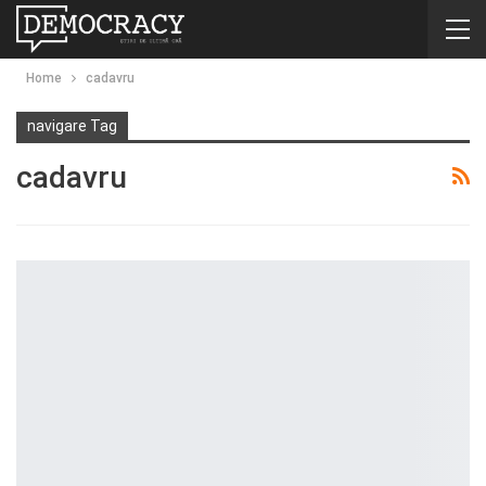
Home
cadavru
navigare Tag
cadavru