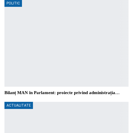
POLITIC
Bilanț MAN în Parlament: proiecte privind administrația…
ACTUALITATE