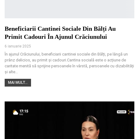
Beneficiarii Cantinei Sociale Din Bălți Au
Primit Cadouri În Ajunul Crăciunului
6 ianuarie 2025
În ajunul Crăciunului, beneficiarii cantinei sociale din Bălți, pe lângă un
prânz delicios, au primit și cadouri.Cantina socială este o acțiune de
caritate menită să sprijine persoanele în vârstă, persoanele cu dizabilități
și alte
…
MAI MULT...