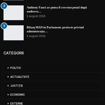
2
Anthony Fauci ar putea fi cercetat penal după
audierea…
6 august 2026
3
Bilanț MAN în Parlament: proiecte privind
administrația…
6 august 2026
CATEGORII
POLITIC
ACTUALITATE
JUSTIȚIE
ECONOMIC
EXTERNE