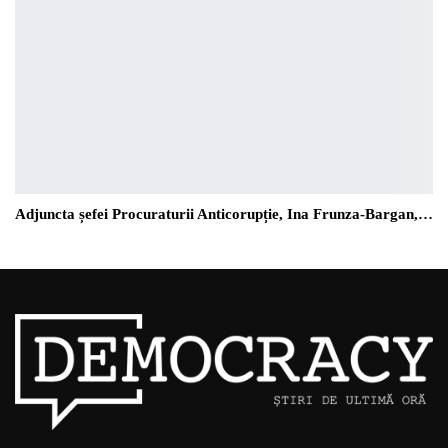
Adjuncta șefei Procuraturii Anticorupție, Ina Frunza-Bargan,…