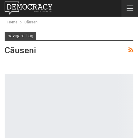
Home
Căuseni
navigare Tag
Căuseni