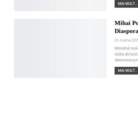
MAI MULT...
Mihai Po
Diaspor
26 martie 20
Ministrul mol
vizita de luc
democracy.md 
MAI MULT...