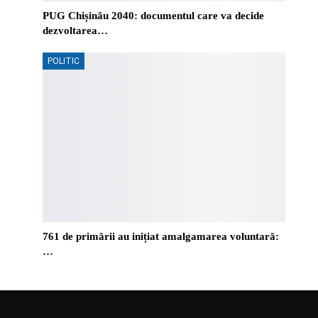
PUG Chișinău 2040: documentul care va decide
dezvoltarea…
POLITIC
761 de primării au inițiat amalgamarea voluntară:
…