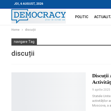
JOI, 6 AUGUST, 2026
POLITIC
ACTUALIT
Home
discuții
navigare Tag
discuții
Discuții
Activită
9 aprilie 2025
Statele Unite 
activităților
Moscova, a a