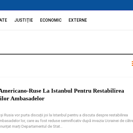
ATE
JUSTIȚIE
ECONOMIC
EXTERNE
 Americano-Ruse La Istanbul Pentru Restabilirea
ților Ambasadelor
și Rusia vor purta discuții joi la Istanbul pentru a discuta despre restabilirea
 ambasadelor lor, care au fost reduse semnificativ după invazia Ucrainei de cătr
nunțat marți Departamentul de Stat
…