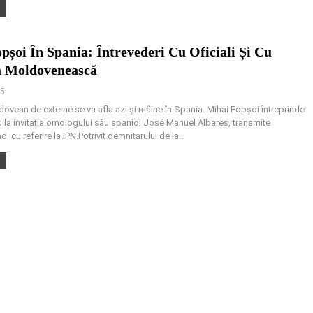
pșoi În Spania: Întrevederi Cu Oficiali Și Cu
a Moldovenească
25
dovean de externe se va afla azi și mâine în Spania. Mihai Popșoi întreprinde
ru la invitația omologului său spaniol José Manuel Albares, transmite
cu referire la IPN.Potrivit demnitarului de la
…