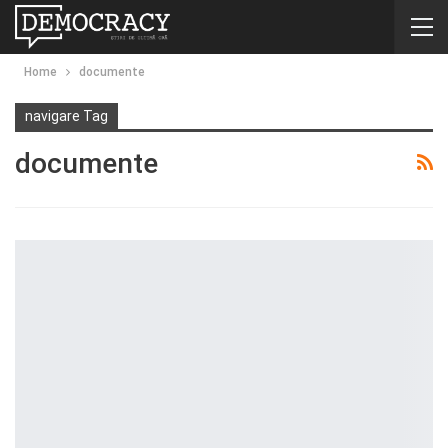
Home
documente
navigare Tag
documente