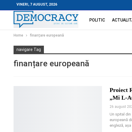
VINERI, 7 AUGUST, 2026
POLITIC
ACTUALIT
Home
finanțare europeană
navigare Tag
finanțare europeană
Proiect 
„Mi L-A
26 august 20
Un spital din
europeană din
engleză, așa