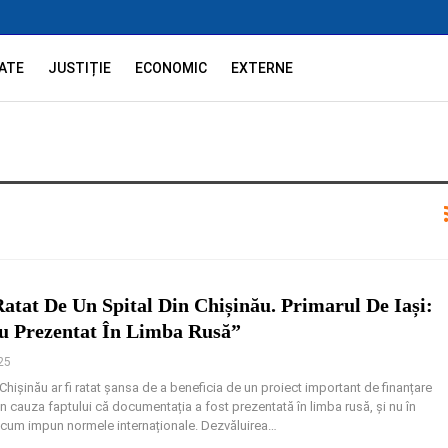
ATE
JUSTIȚIE
ECONOMIC
EXTERNE
Ratat De Un Spital Din Chișinău. Primarul De Iași:
u Prezentat În Limba Rusă”
25
 Chișinău ar fi ratat șansa de a beneficia de un proiect important de finanțare
 cauza faptului că documentația a fost prezentată în limba rusă, și nu în
 cum impun normele internaționale. Dezvăluirea
…