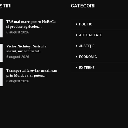
ȘTIRI
CATEGORII
TVA mai mare pentru HoReCa
POLITIC
și produse agricole:…
6 august 2026
ACTUALITATE
Victor Nichituș: Nistrul a
JUSTIȚIE
scăzut, iar conflictul…
6 august 2026
ECONOMIC
EXTERNE
Transportul feroviar ucrainean
prin Moldova ar putea…
6 august 2026