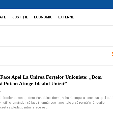
ATE
JUSTIȚIE
ECONOMIC
EXTERNE
ace Apel La Unirea Forțelor Unioniste: „Doar
 Putem Atinge Idealul Unirii”
5
bătorilor pascale, liderul Partidului Liberal, Mihai Ghimpu, a lansat un apel publ
ioniștii, chemându-i să lase în urmă resentimentele și să revină în rândurile
Acesta a pledat pentru refacerea
…