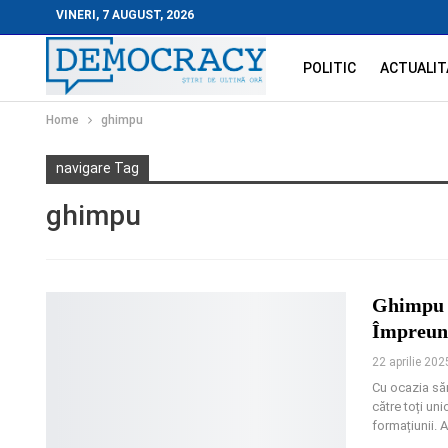
VINERI, 7 AUGUST, 2026
POLITIC
ACTUALIT
Home
ghimpu
navigare Tag
ghimpu
Ghimpu F
Împreună
22 aprilie 202
Cu ocazia săr
către toți un
formațiunii. 