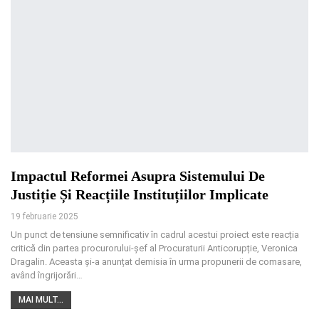
Impactul Reformei Asupra Sistemului De
Justiție Și Reacțiile Instituțiilor Implicate
19 februarie 2025
Un punct de tensiune semnificativ în cadrul acestui proiect este reacția
critică din partea procurorului-șef al Procuraturii Anticorupție, Veronica
Dragalin. Aceasta și-a anunțat demisia în urma propunerii de comasare,
având îngrijorări
…
MAI MULT...