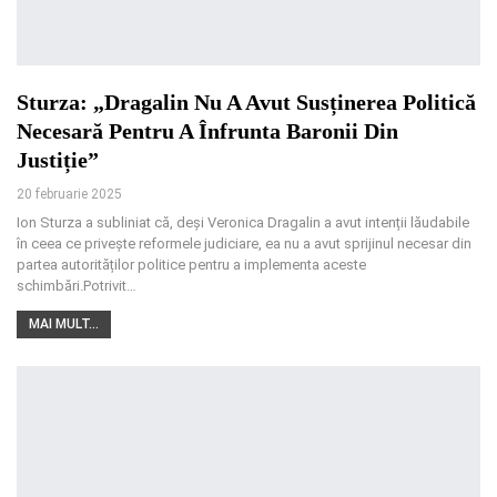
Sturza: „Dragalin Nu A Avut Susținerea Politică
Necesară Pentru A Înfrunta Baronii Din
Justiție”
20 februarie 2025
Ion Sturza a subliniat că, deși Veronica Dragalin a avut intenții lăudabile
în ceea ce privește reformele judiciare, ea nu a avut sprijinul necesar din
partea autorităților politice pentru a implementa aceste
schimbări.Potrivit
…
MAI MULT...