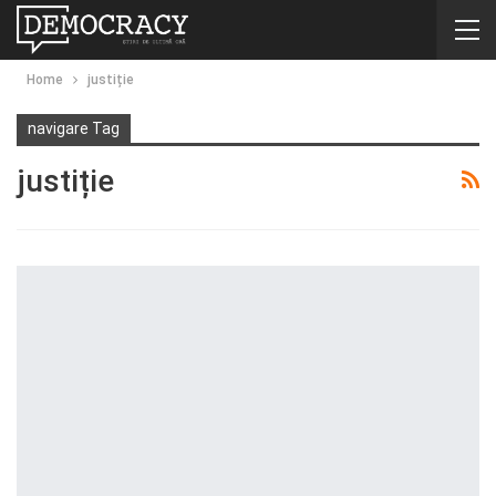
Home
justiție
navigare Tag
justiție