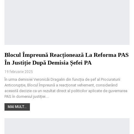
Blocul Împreună Reacționează La Reforma PAS
În Justiție După Demisia Șefei PA
19 februarie 2025
În urma demisiei Veronicăi Dragalin din funcția de șef al Procuraturii
Anticorupție, Blocul Împreună a reacționat vehement, considerând
această decizie ca un rezultat direct al politicilor aplicate de guvernarea
PAS în domeniul justiției.
…
MAI MULT...