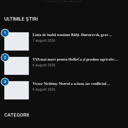
ULTIMILE ȘTIRI
1
Linia de înaltă tensiune Bălți–Dnestrovsk, grav…
7 august 2026
2
TVA mai mare pentru HoReCa și produse agricole:…
6 august 2026
3
Victor Nichituș: Nistrul a scăzut, iar conflictul…
6 august 2026
CATEGORII