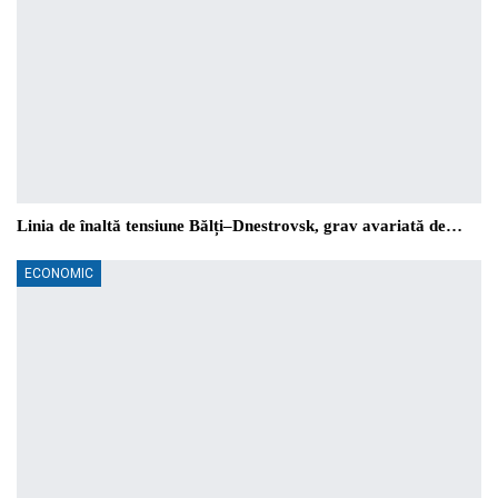
Linia de înaltă tensiune Bălți–Dnestrovsk, grav avariată de…
ECONOMIC