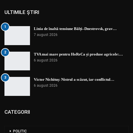
ULTIMILE ȘTIRI
1
Linia de înaltă tensiune Bălți–Dnestrovsk, grav…
7 august 2026
2
TVA mai mare pentru HoReCa și produse agricole:…
6 august 2026
3
Victor Nichituș: Nistrul a scăzut, iar conflictul…
6 august 2026
CATEGORII
POLITIC