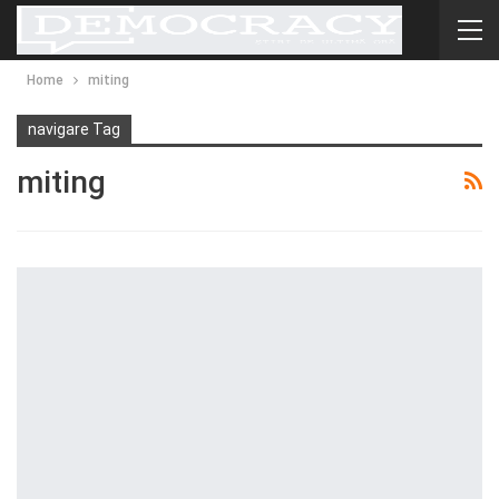
Home
miting
navigare Tag
miting