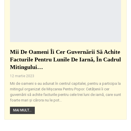
Mii De Oameni Îi Cer Guvernării Să Achite
Facturile Pentru Lunile De Iarnă, În Cadrul
Mitingului…
12 martie 2023
Mii de oameni s-au adunat în centrul capitalei, pentru a participa la
mitingul organizat de Mișcarea Pentru Popor. Cetățenii îi cer
guvernării să achite facturile pentru cele trei luni de iarnă, care sunt
foarte mari și cărora nu le pot
…
MAI MULT...