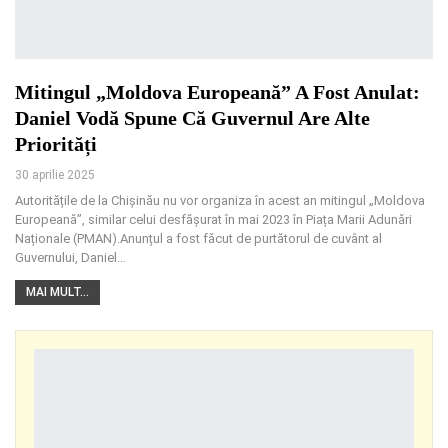
Mitingul „Moldova Europeană” A Fost Anulat:
Daniel Vodă Spune Că Guvernul Are Alte
Priorități
30 aprilie 2025
Autoritățile de la Chișinău nu vor organiza în acest an mitingul „Moldova
Europeană”, similar celui desfășurat în mai 2023 în Piața Marii Adunări
Naționale (PMAN).Anunțul a fost făcut de purtătorul de cuvânt al
Guvernului, Daniel
…
MAI MULT...