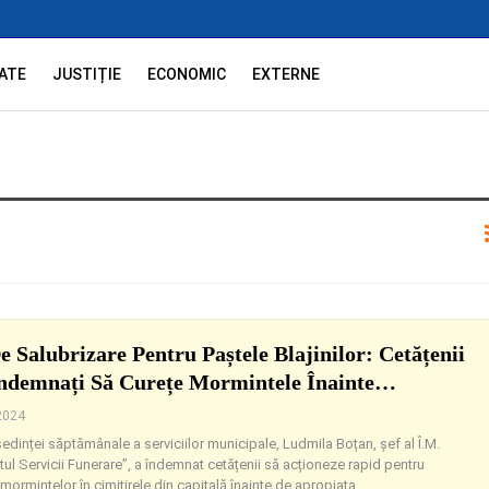
ATE
JUSTIȚIE
ECONOMIC
EXTERNE
e Salubrizare Pentru Paștele Blajinilor: Cetățenii
Îndemnați Să Curețe Mormintele Înainte…
 2024
ședinței săptămânale a serviciilor municipale, Ludmila Boțan, șef al Î.M.
ul Servicii Funerare”, a îndemnat cetățenii să acționeze rapid pentru
mormintelor în cimitirele din capitală înainte de apropiata
…