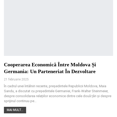
Cooperarea Economică Între Moldova Și
Germania: Un Parteneriat În Dezvoltare
21 februarie 2025
În cadrul unei întâlniri recente, președintele Republicii Moldova, Maia
Sandu, a discutat cu președintele Germaniei, Frank-Walter Steinmeier,
despre consolidarea relațiilor economice dintre cele două țări și despre
sprijinul continuu pe
…
MAI MULT...