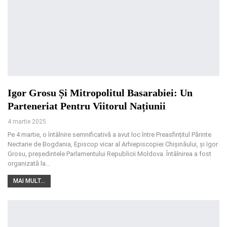
Igor Grosu Și Mitropolitul Basarabiei: Un
Parteneriat Pentru Viitorul Națiunii
4 martie 2025
Pe 4 martie, o întâlnire semnificativă a avut loc între Preasfințitul Părinte
Nectarie de Bogdania, Episcop vicar al Arhiepiscopiei Chișinăului, și Igor
Grosu, președintele Parlamentului Republicii Moldova. Întâlnirea a fost
organizată la
…
MAI MULT...