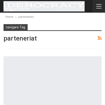
Home
parteneriat
navigare Tag
parteneriat