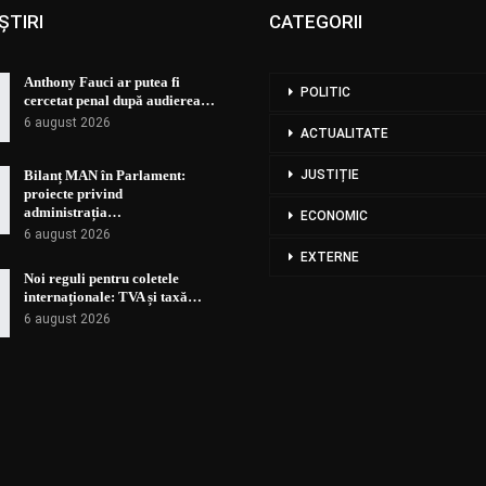
ȘTIRI
CATEGORII
Anthony Fauci ar putea fi
POLITIC
cercetat penal după audierea…
6 august 2026
ACTUALITATE
Bilanț MAN în Parlament:
JUSTIȚIE
proiecte privind
administrația…
ECONOMIC
6 august 2026
EXTERNE
Noi reguli pentru coletele
internaționale: TVA și taxă…
6 august 2026