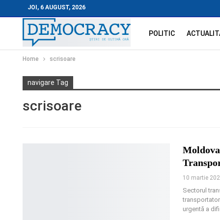
JOI, 6 AUGUST, 2026
POLITIC
ACTUALIT
Home
scrisoare
navigare Tag
scrisoare
Moldova 
Transpor
10 martie 20
Sectorul tran
transportator
urgentă a difi