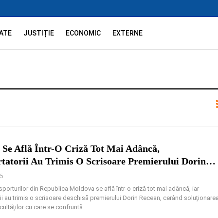
ATE
JUSTIȚIE
ECONOMIC
EXTERNE
Se Află Într-O Criză Tot Mai Adâncă,
tatorii Au Trimis O Scrisoare Premierului Dorin…
25
sporturilor din Republica Moldova se află într-o criză tot mai adâncă, iar
ii au trimis o scrisoare deschisă premierului Dorin Recean, cerând soluționare
cultăților cu care se confruntă.
…