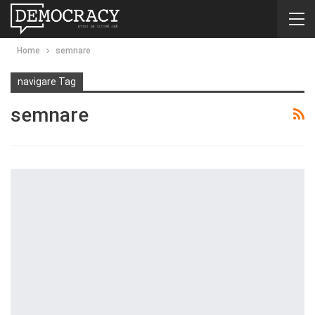
Home
semnare
navigare Tag
semnare