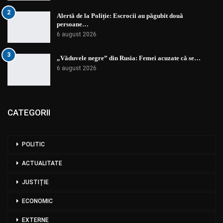
2
Alertă de la Poliție: Escrocii au păgubit două
persoane…
6 august 2026
3
„Văduvele negre” din Rusia: Femei acuzate că se…
6 august 2026
CATEGORII
POLITIC
ACTUALITATE
JUSTIȚIE
ECONOMIC
EXTERNE