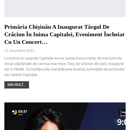
Primăria Chișinău A Inaugurat Târgul De
Crăciun În Inima Capitalei, Eveniment Încheiat
Cu Un Concert…
23 decembrie 2023
Locuitorii și oaspeții Capitalei se vor putea bucura timp de mai bine de
două săptămâni de cel mai mai mare Târg de Crăciun din țară, inaugurat
azi în PMAN. Cu tradiționala numărătoare inversă, luminițele de pe bradul
din centrul Capitalei…
MAI MULT...