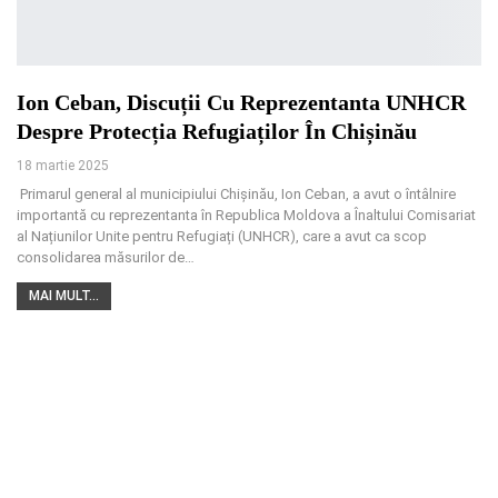
Ion Ceban, Discuții Cu Reprezentanta UNHCR
Despre Protecția Refugiaților În Chișinău
18 martie 2025
Primarul general al municipiului Chișinău, Ion Ceban, a avut o întâlnire
importantă cu reprezentanta în Republica Moldova a Înaltului Comisariat
al Națiunilor Unite pentru Refugiați (UNHCR), care a avut ca scop
consolidarea măsurilor de
…
MAI MULT...