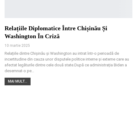
Relațiile Diplomatice Între Chișinău Și
Washington În Criză
10 martie 2025
Relațiile dintre Chișinău și Washington au intrat într-o perioadă de
incertitudine din cauza unor disputele politice interne și externe care au
afectat legăturile dintre cele două state.După ce administrația Biden a
desemnat-o pe
…
MAI MULT...