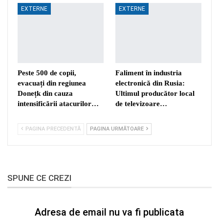
EXTERNE
EXTERNE
Peste 500 de copii,
Faliment în industria
evacuați din regiunea
electronică din Rusia:
Donețk din cauza
Ultimul producător local
intensificării atacurilor…
de televizoare…
PAGINA PRECEDENTĂ
PAGINA URMĂTOARE
SPUNE CE CREZI
Adresa de email nu va fi publicata