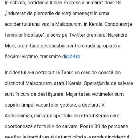
În schimb, cotidianul Indian Express a numărat doar 18.
„Îndurerat de pierderile de vieţi omeneşti în urma
accidentului unui vas la Malappuram, în Kerala. Condoleanţe
familiilor îndoliate”, a scris pe Twitter premierul Narendra
Modi, promiţând despăgubiri pentru o rudă apropiată a
fiecărei victime, transmite
digi24.ro.
Incidentul s-a petrecut la Tanur, un oraş de coastă din
districtul Malappuram, statul Kerala. Operaţiunile de salvare
sunt în curs de desfăşurare. Majoritatea victimelor sunt
copii în timpul vacanţelor şcolare, a declarat V.
Abdurahiman, ministrul sportului din statul Kerala care
coordonează eforturile de salvare. Peste 30 de persoane
se aflau la bordul vasului atunci când s-a produs incidentul.