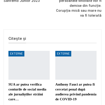
Sanremo Junior 2023
persoanele vinovate vor fi
demise din funcție.
Corupția mică sau mare nu
va fi tolerată
Citește și
EXTERNE
EXTERNE
SUA ar putea verifica
Anthony Fauci ar putea fi
conturile de social media
cercetat penal după
ale jurnaliștilor străini
audierea privind pandemia
care…
de COVID-19