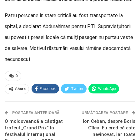
Patru persoane în stare critică au fost transportate la
spital, a declarat Abdurahiman pentru PTI. Supravieţuitorii
au povestit presei locale că mulţi pasageri nu purtau veste
de salvare. Motivul răsturnării vasului rămâne deocamdată
necunoscut.
0
Facebook
Twitter
WhatsApp
Share
E-mail
Facebook Messenger
POSTAREA ANTERIOARĂ
Telegram
OK.ru
URMĂTOAREA POSTARE
O moldoveancă a câștigat
Ion Ceban, despre Boris
trofeul „Grand Prix” la
Gîlca: Eu cred că este
festivalul internațional
nevinovat, iar toate