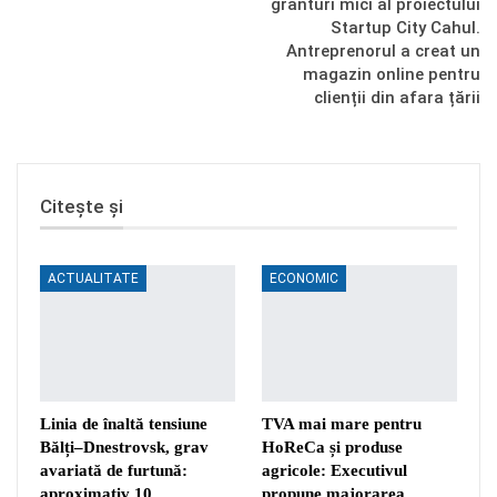
granturi mici al proiectului
Startup City Cahul.
Antreprenorul a creat un
magazin online pentru
clienții din afara țării
Citește și
ACTUALITATE
ECONOMIC
Linia de înaltă tensiune
TVA mai mare pentru
Bălți–Dnestrovsk, grav
HoReCa și produse
avariată de furtună:
agricole: Executivul
aproximativ 10…
propune majorarea