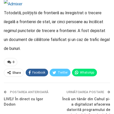
Totodată, polițiștii de frontieră au înregistrat o trecere
ilegală a frontierei de stat, iar cinci persoane au încălcat
regimul punctelor de trecere a frontierei. A fost depistat
un document de călătorie falsificat și un caz de trafic ilegal
de bunuri.
0
Facebook
Twitter
WhatsApp
Share
E-mail
Facebook Messenger
POSTAREA ANTERIOARĂ
Telegram
OK.ru
URMĂTOAREA POSTARE
LIVE// În direct cu Igor
Încă un tânăr din Cahul și-
Dodon
a digitalizat afacerea
datorită programului de