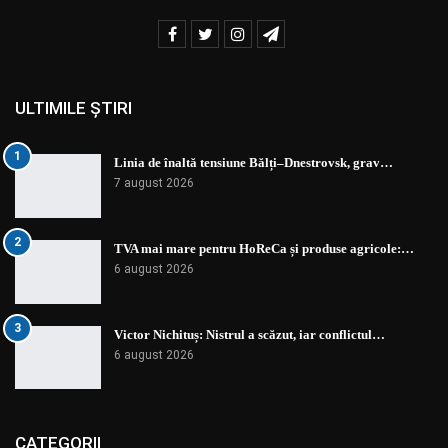
ULTIMILE ȘTIRI
1
Linia de înaltă tensiune Bălți–Dnestrovsk, grav…
7 august 2026
2
TVA mai mare pentru HoReCa și produse agricole:…
6 august 2026
3
Victor Nichituș: Nistrul a scăzut, iar conflictul…
6 august 2026
CATEGORII