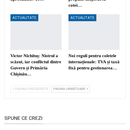
cotei…
ACTUALITATE
ACTUALITATE
Victor Nichituș: Nistrul a
Noi reguli pentru coletele
scăzut, iar conflictul dintre
internaționale: TVA și taxă
Guvern și Primăria
fixă pentru gestionarea…
Chișinău…
PAGINA PRECEDENTĂ
PAGINA URMĂTOARE
SPUNE CE CREZI