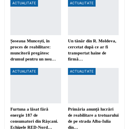
ACTUALITATE
ACTUALITATE
Șoseaua Muncești, în
Un tânăr din R. Moldova,
proces de reabilitare:
cercetat după ce ar fi
muncitorii pregătesc
transportat haine de
drumul pentru un nou…
firmă…
ACTUALITATE
ACTUALITATE
Furtuna a lăsat fără
Primăria anunță lucrări
energie 187 de
de reabilitare a trotuarului
consumatori din Râșcani.
de pe strada Alba-Iulia
Echipele RED-Nord…
din…