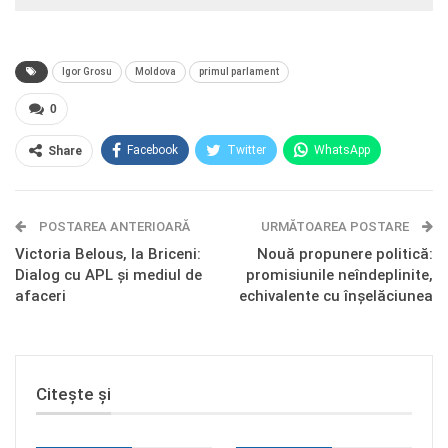
Igor Grosu
Moldova
primul parlament
0
Facebook
Twitter
WhatsApp
Share
E-mail
Facebook Messenger
POSTAREA ANTERIOARĂ
Telegram
OK.ru
URMĂTOAREA POSTARE
Victoria Belous, la Briceni:
Nouă propunere politică:
Dialog cu APL și mediul de
promisiunile neîndeplinite,
afaceri
echivalente cu înșelăciunea
Citește și