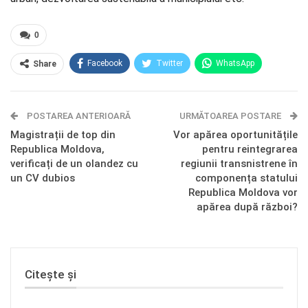
0
Facebook
Twitter
WhatsApp
Share
E-mail
Facebook Messenger
POSTAREA ANTERIOARĂ
Telegram
OK.ru
URMĂTOAREA POSTARE
Magistrații de top din
Vor apărea oportunitățile
Republica Moldova,
pentru reintegrarea
verificați de un olandez cu
regiunii transnistrene în
un CV dubios
componența statului
Republica Moldova vor
apărea după război?
Citește și