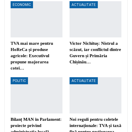
ECONOMIC
ACTUALITATE
TVA mai mare pentru
Victor Nichituș: Nistrul a
HoReCa și produse
scăzut, iar conflictul dintre
agricole: Executivul
Guvern și Primăria
propune majorarea
Chișinău…
cotei…
POLITIC
ACTUALITATE
Bilanț MAN în Parlament:
Noi reguli pentru coletele
proiecte privind
internaționale: TVA și taxă
administrația locală,
fixă pentru gestionarea…