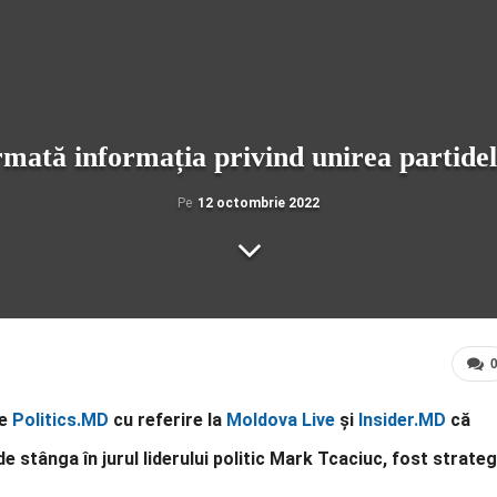
rmată informația privind unirea partide
Pe
12 octombrie 2022
de
Politics.MD
cu referire la
Moldova Live
și
Insider.MD
că
de stânga în jurul liderului politic Mark Tcaciuc, fost strateg