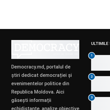
ULTIMILE 
1
Democracy.md, portalul de
știri dedicat democrației și
2
evenimentelor politice din
Republica Moldova. Aici
3
găsești informații
echidistante, analize obiective