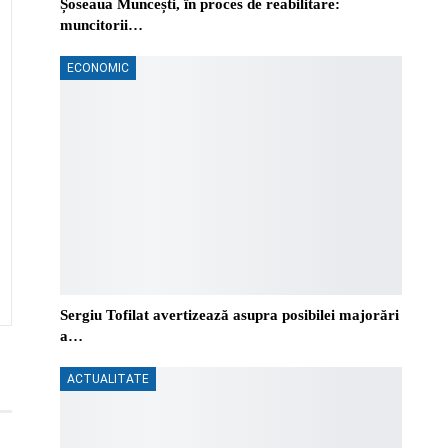
Șoseaua Muncești, în proces de reabilitare:
muncitorii…
ECONOMIC
Sergiu Tofilat avertizează asupra posibilei majorări
a…
ACTUALITATE