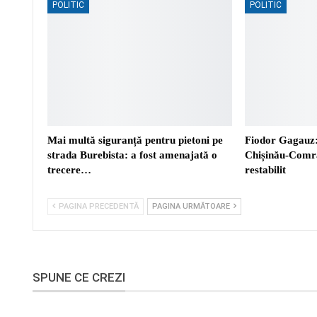
POLITIC
POLITIC
Mai multă siguranță pentru pietoni pe
Fiodor Gagauz:
strada Burebista: a fost amenajată o
Chișinău-Comra
trecere…
restabilit
PAGINA PRECEDENTĂ
PAGINA URMĂTOARE
SPUNE CE CREZI