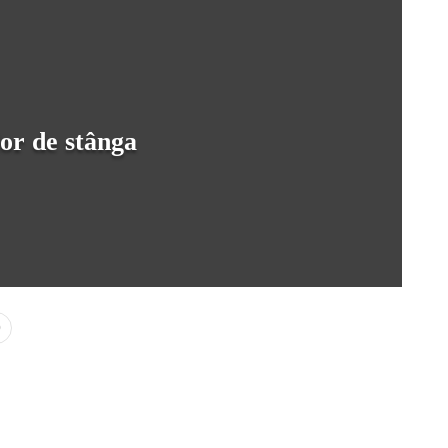
lor de stânga
0