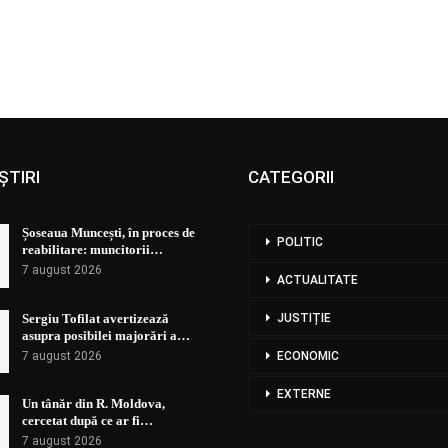
ȘTIRI
CATEGORII
Șoseaua Muncești, în proces de
POLITIC
reabilitare: muncitorii…
7 august 2026
ACTUALITATE
Sergiu Tofilat avertizează
JUSTIȚIE
asupra posibilei majorări a…
7 august 2026
ECONOMIC
EXTERNE
Un tânăr din R. Moldova,
cercetat după ce ar fi…
7 august 2026