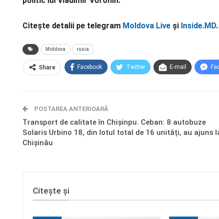
politic lui Vladimir Voronin.
Citește detalii pe telegram
Moldova Live
și
Inside.MD
.
Moldova
rusia
Facebook
Twitter
E-mail
Fa
Share
POSTAREA ANTERIOARĂ
Transport de calitate în Chișinpu. Ceban: 8 autobuze
Solaris Urbino 18, din lotul total de 16 unități, au ajuns l
Chișinău
Citește și