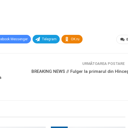
cebook Messenger
Telegram
OK.ru
URMĂTOAREA POSTARE
BREAKING NEWS // Fulger la primarul din Hînceș
a