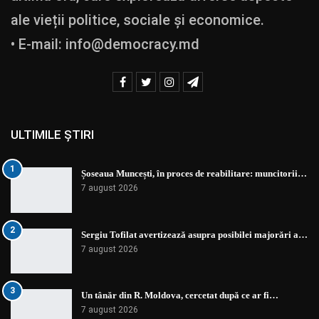
ale vieții politice, sociale și economice.
• E-mail:
info@democracy.md
ULTIMILE ȘTIRI
1
Șoseaua Muncești, în proces de reabilitare: muncitorii…
7 august 2026
2
Sergiu Tofilat avertizează asupra posibilei majorări a…
7 august 2026
3
Un tânăr din R. Moldova, cercetat după ce ar fi…
7 august 2026