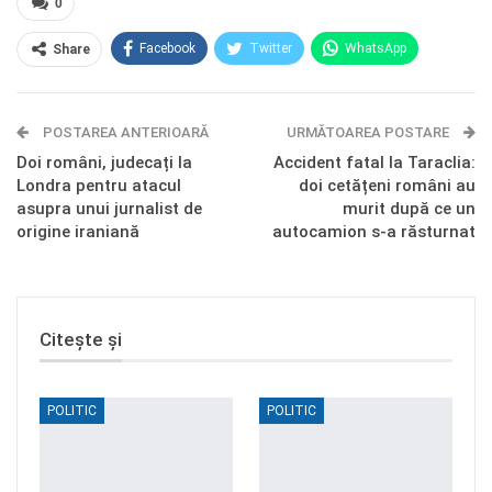
0
Facebook
Twitter
WhatsApp
Share
E-mail
Facebook Messenger
POSTAREA ANTERIOARĂ
Telegram
OK.ru
URMĂTOAREA POSTARE
Doi români, judecați la
Accident fatal la Taraclia:
Londra pentru atacul
doi cetățeni români au
asupra unui jurnalist de
murit după ce un
origine iraniană
autocamion s-a răsturnat
Citește și
POLITIC
POLITIC