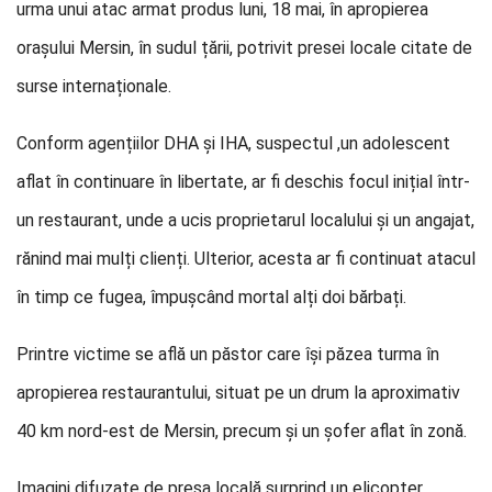
urma unui atac armat produs luni, 18 mai, în apropierea
orașului Mersin, în sudul țării, potrivit presei locale citate de
surse internaționale.
Conform agențiilor DHA și IHA, suspectul ,un adolescent
aflat în continuare în libertate, ar fi deschis focul inițial într-
un restaurant, unde a ucis proprietarul localului și un angajat,
rănind mai mulți clienți. Ulterior, acesta ar fi continuat atacul
în timp ce fugea, împușcând mortal alți doi bărbați.
Printre victime se află un păstor care își păzea turma în
apropierea restaurantului, situat pe un drum la aproximativ
40 km nord-est de Mersin, precum și un șofer aflat în zonă.
Imagini difuzate de presa locală surprind un elicopter