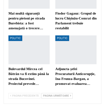
Mai multă siguranță
Fiodor Gagauz: Grupul de
pentru pietoni pe strada
lucru Chișinău-Comrat din
Burebista: a fost
Parlament trebuie
amenajată o trecere…
restabilit
POLITIC
POLITIC
Bulevardul Mircea cel
Adjuncta șefei
Bătrân va fi extins până la
Procuraturii Anticorupție,
strada Bucovinei.
Ina Frunza-Bargan, a
Proiectul prevede…
promovat evaluarea…
PAGINA PRECEDENTĂ
PAGINA URMĂTOARE