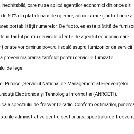
inechitabilă, care nu se aplică agenților economici din orice alt
de 50% din plata lunară de operare, administrare și întreținere a
ea portabilității numerelor. De facto, ea este plătită de furnizor
de în tariful pentru serviciile oferite de agentul economic care
ionate vor diminua povara fiscală asupra furnizorilor de servicii
ea preveni majorarea tarifelor pentru serviciile fumizate
ului de lege.
i Publice „Serviciul Național de Management al Frecvențelor
icaţii Electronice şi Tehnologia Informaţiei (ANRCETI).
ică a spectrului de fr
ecvențe radio. Conform estimărilor, punere
costurile administrative pentru gestionarea spectrului de frecven