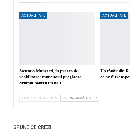
ACTUALITATE
ACTUALITATE
Șoseaua Muncești, în proces de
Un tânăr din R
reabilitare: muncitorii pregătesc
ce ar fi transp
drumul pentru un nou…
PAGINA PRECEDENTĂ
PAGINA URMĂTOARE
SPUNE CE CREZI