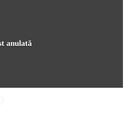
st anulată
0