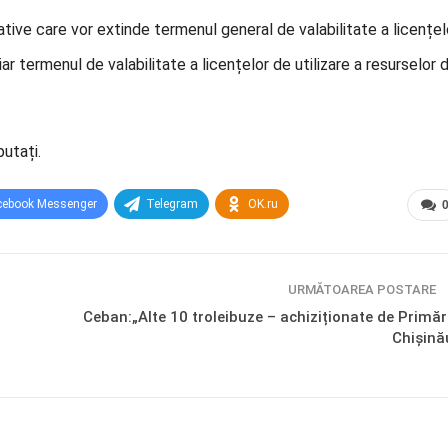
ive care vor extinde termenul general de valabilitate a licențel
 iar termenul de valabilitate a licențelor de utilizare a resurselor 
utați.
cebook Messenger
Telegram
OK.ru
URMĂTOAREA POSTARE
Ceban:„Alte 10 troleibuze – achiziționate de Primăr
Chișină