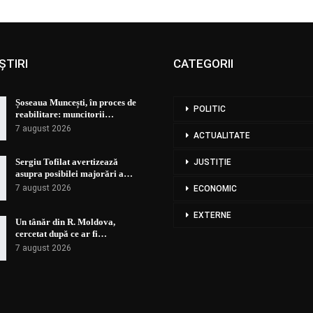
ȘTIRI
CATEGORII
Șoseaua Muncești, în proces de
POLITIC
reabilitare: muncitorii…
7 august 2026
ACTUALITATE
Sergiu Tofilat avertizează
JUSTIȚIE
asupra posibilei majorări a…
7 august 2026
ECONOMIC
EXTERNE
Un tânăr din R. Moldova,
cercetat după ce ar fi…
7 august 2026