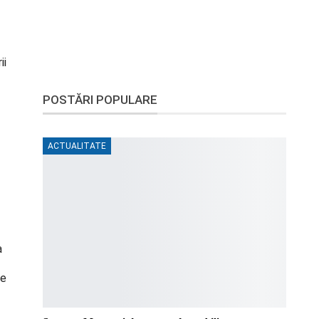
ii
POSTĂRI POPULARE
ACTUALITATE
a
țe