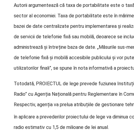
Autorii argumentează că taxa de portabilitate este o taxă 
sector al economiei. Taxa de portabilitate este în mărime 
bazei de date centralizate pentru implementarea și realizar
de servicii de telefonie fixă sau mobilă, deoarece se inclu
administrează și întreține baza de date. „Măsurile sus-menț
de telefonie fixă și mobilă accesibile publicului și vor put
utilizatorilor finali”, se spune în nota informativă a proiect
Totodată, PROIECTUL de lege prevede fuziunea Instituție
Radio” cu Agenția Națională pentru Reglementare în Comun
Respectiv, agenția va prelua atribuțiile de gestionare tehn
în aplicare a prevederilor proiectului de lege va diminua 
radio estimativ cu 1,5 de milioane de lei anual.