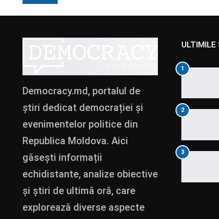
ULTIMILE 
1
Democracy.md, portalul de
știri dedicat democrației și
2
evenimentelor politice din
Republica Moldova. Aici
3
găsești informații
echidistante, analize obiective
și știri de ultimă oră, care
explorează diverse aspecte