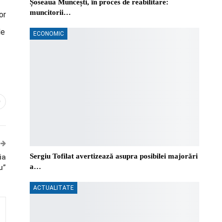
Șoseaua Muncești, în proces de reabilitare:
muncitorii…
or
de
ECONOMIC
0
Sergiu Tofilat avertizează asupra posibilei majorări
ia
a…
u”
ACTUALITATE