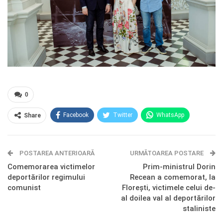
0
Facebook
Twitter
WhatsApp
Share
E-mail
Facebook Messenger
POSTAREA ANTERIOARĂ
Telegram
OK.ru
URMĂTOAREA POSTARE
Comemorarea victimelor
Prim-ministrul Dorin
deportărilor regimului
Recean a comemorat, la
comunist
Florești, victimele celui de-
al doilea val al deportărilor
staliniste