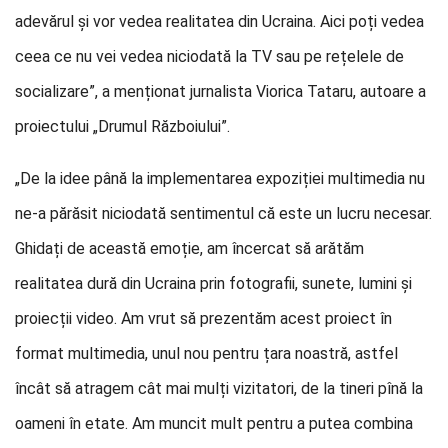
adevărul și vor vedea realitatea din Ucraina. Aici poți vedea
ceea ce nu vei vedea niciodată la TV sau pe rețelele de
socializare”, a menționat jurnalista Viorica Tataru, autoare a
proiectului „Drumul Războiului”.
„De la idee până la implementarea expoziției multimedia nu
ne-a părăsit niciodată sentimentul că este un lucru necesar.
Ghidați de această emoție, am încercat să arătăm
realitatea dură din Ucraina prin fotografii, sunete, lumini și
proiecții video. Am vrut să prezentăm acest proiect în
format multimedia, unul nou pentru țara noastră, astfel
încât să atragem cât mai mulți vizitatori, de la tineri pînă la
oameni în etate. Am muncit mult pentru a putea combina