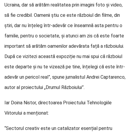
Ucraina, dar să arătăm realitatea prin imagini foto și video,
să fie credibil. Oamenii știu ce este războiul din filme, din
știri, dar nu înțeleg într-adevăr ce înseamnă asta pentru o
familie, pentru o societate, și atunci am zis că este foarte
important să arătăm oamenilor adevărata față a războiului.
După ce vizitezi această expoziție nu mai spui că războiul
este departe și nu te vizează pe tine, înțelegi că este într-
adevăr un pericol real”, spune jurnalistul Andrei Captarenco,
autor al proiectului „Drumul Războiului”.
Iar Doina Nistor, directoarea Proiectului Tehnologiile
Viitorului a menționat:
“Sectorul creativ este un catalizator esențial pentru