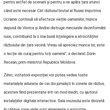
pentru astfel de scenarii și pentru a ne apăra țara atunci
când este necesar. Cât războiul brutal al Rusiei împotriva
Ucrainei continuă să afecteze viețile oamenilor, munca
depusă de Viorica și Andrei distruge minciunile dezinformării
ruse, contribuind la o mai bună înțelegere a atrocităților
războiului din țara vecină. Vreau să apreciez munca lor, este
o lecție de curaj pentru toți oamenii”, a declarat Dorin
Recean, prim-ministrul Republicii Moldova.
Zilnic, vizitatorii expoziției vor putea vedea toate
materialele adunate de cei doi jurnaliști în zonele de război,
acestea fiind prezentate într-un mod inedit, cu ajutorul
instalațiilor digitale interactive. Sala muzeului este divizată
în câteva zone unde sunt amenajate o expoziție