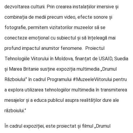
dezvoltarea culturii. Prin crearea instalațiilor imersive și
combinația de medii precum video, efecte sonore și
fotografie, permitem vizitatorilor muzeelor să se
conecteze emoțional cu subiectul și să înțeleagă mai
profund impactul anumitor fenomene. Proiectul
Tehnologiile Viitorului în Moldova, finanțat de USAID, Suedia
și Marea Britanie susține expoziția multimedia „Drumul
Războiului” în cadrul Programului #MuzeeleViitorului pentru
a explora utilizarea tehnologiilor multimedia în transmiterea
mesajelor și a educa publicul asupra realităților dure ale
războiului.”
În cadrul expoziției, este proiectat și filmul „Drumul