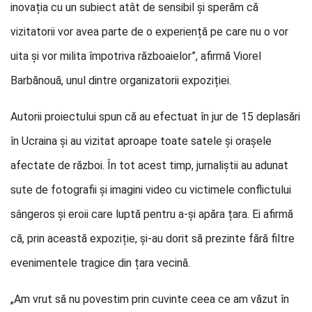
inovația cu un subiect atât de sensibil și sperăm că
vizitatorii vor avea parte de o experiență pe care nu o vor
uita și vor milita împotriva războaielor”, afirmă Viorel
Barbănouă, unul dintre organizatorii expoziției.
Autorii proiectului spun că au efectuat în jur de 15 deplasări
în Ucraina și au vizitat aproape toate satele și orașele
afectate de război. În tot acest timp, jurnaliștii au adunat
sute de fotografii și imagini video cu victimele conflictului
sângeros și eroii care luptă pentru a-și apăra țara. Ei afirmă
că, prin această expoziție, și-au dorit să prezinte fără filtre
evenimentele tragice din țara vecină.
„Am vrut să nu povestim prin cuvinte ceea ce am văzut în