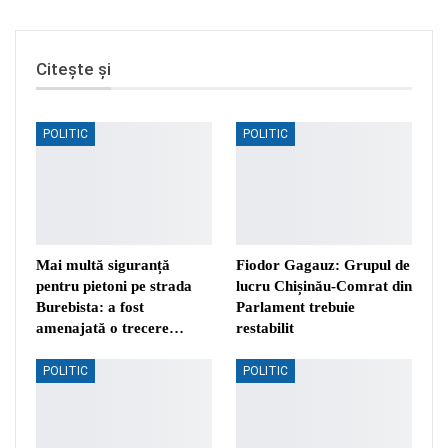
Citește și
POLITIC
POLITIC
Mai multă siguranță
Fiodor Gagauz: Grupul de
pentru pietoni pe strada
lucru Chișinău-Comrat din
Burebista: a fost
Parlament trebuie
amenajată o trecere…
restabilit
POLITIC
POLITIC