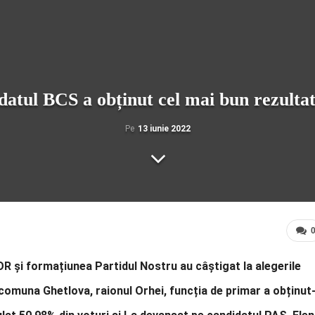
datul BCS a obținut cel mai bun rezulta
Pe
13 iunie 2022
ȘOR și formațiunea Partidul Nostru au câștigat la alegerile
n comuna Ghetlova, raionul Orhei, funcția de primar a obținut