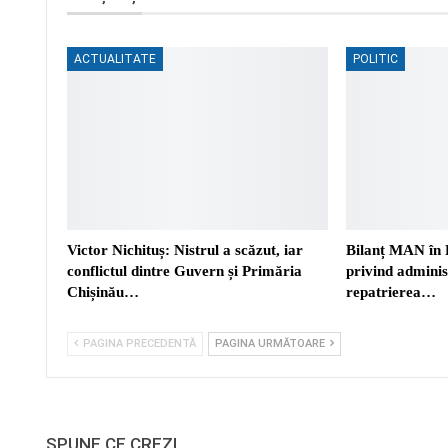
ACTUALITATE
POLITIC
Victor Nichituș: Nistrul a scăzut, iar
Bilanț MAN în 
conflictul dintre Guvern și Primăria
privind adminis
Chișinău…
repatrierea…
PAGINA PRECEDENTĂ
PAGINA URMĂTOARE
SPUNE CE CREZI