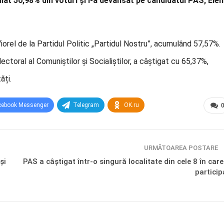
lat 50,98% din voturi și l-a devansat pe candidatul PAS, Ele
ja Viorel de la Partidul Politic „Partidul Nostru”, acumulând 57,57%.
lectoral al Comuniștilor și Socialiștilor, a câștigat cu 65,37%,
ăți.
cebook Messenger
Telegram
OK.ru
URMĂTOAREA POSTARE
și
PAS a câștigat într-o singură localitate din cele 8 în care
particip