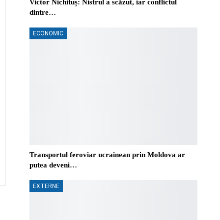
Victor Nichituș: Nistrul a scăzut, iar conflictul
dintre…
ECONOMIC
Transportul feroviar ucrainean prin Moldova ar
putea deveni…
EXTERNE