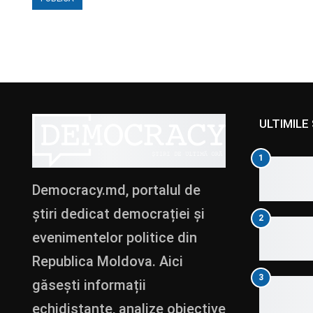
ULTIMILE 
1
Democracy.md, portalul de
știri dedicat democrației și
2
evenimentelor politice din
Republica Moldova. Aici
3
găsești informații
echidistante, analize obiective