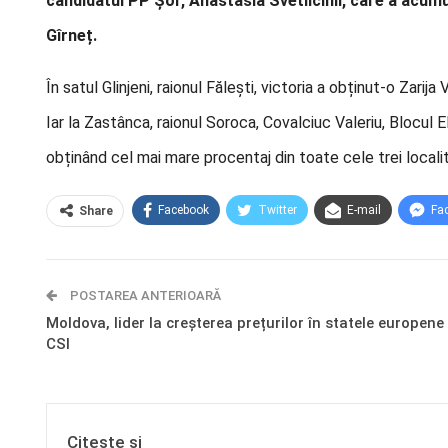
candidatul PP Șor, Anastasia Svetlicinîi, care a acumu
Gîrneț.
În satul Glinjeni, raionul Fălești, victoria a obținut-o Zari
Iar la Zastânca, raionul Soroca, Covalciuc Valeriu, Blocul E
obținând cel mai mare procentaj din toate cele trei localit
Facebook
Twitter
E-mail
Fa
Share
POSTAREA ANTERIOARĂ
Moldova, lider la creșterea prețurilor în statele europene 
CSI
Citește și