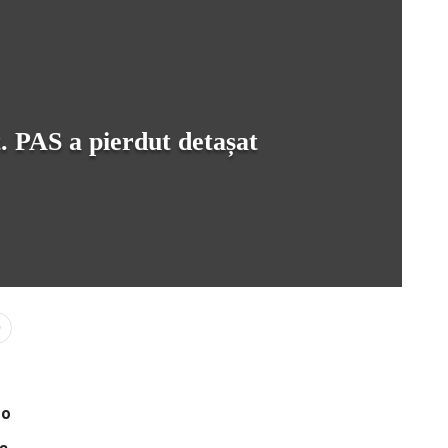
t. PAS a pierdut detașat
0
-o