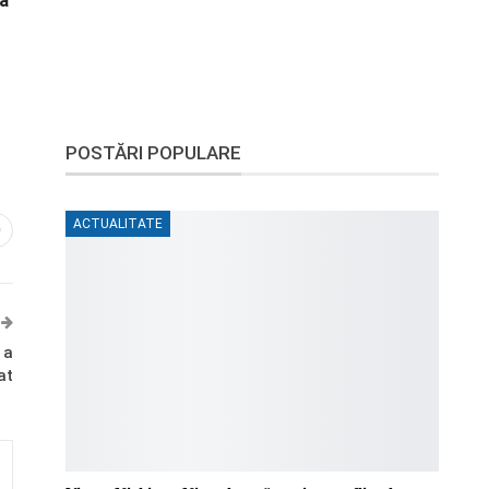
na
POSTĂRI POPULARE
ACTUALITATE
0
 a
at