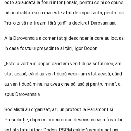
este aplaudată la foruri intenționale, pentru ce ni se spune
că neutralitatea nu mai este atât de importantă, pentru ca
într-o zi să ne trezim fără țară”, a declarat Darovannaia.
Alla Darovannaia a comentat și descinderile care au loc, azi,
în casa fostului președinte al țării, Igor Dodon.
„Este o vorbă în popor: când am venit după șeful meu, am
stat acasă, când au venit după vecin, am stat acasă, când
au venit după mine, nu avea cine să iasă și pentru mine”, a
spus Darovannaia.
Socialiștii au organizat, azi, un protest la Parlament și
Președinție, după ce procurorii au descins în casa fostului
șef al statului Igor Dodon. PSRM califică aceste acțiuni