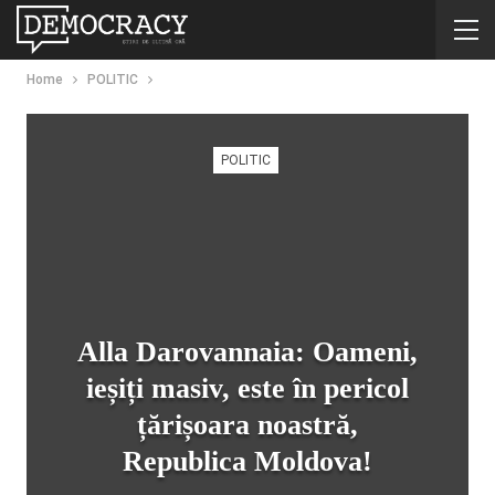
Home
POLITIC
POLITIC
Alla Darovannaia: Oameni,
ieșiți masiv, este în pericol
țărișoara noastră,
Republica Moldova!