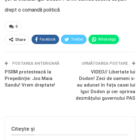
drept o comandă politică.
0
Facebook
Twitter
WhatsApp
Share
E-mail
Facebook Messenger
POSTAREA ANTERIOARĂ
Telegram
OK.ru
URMĂTOAREA POSTARE
PSRM protestează la
VIDEO// Libertate lui
Președinție: Jos Maia
Dodon! Zeci de oameni s-
Sandu! Vrem dreptate!
au adunat în fața casei lui
Igor Dodon și cer oprirea
dezmățului guvernului PAS
Citește și