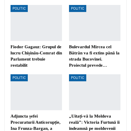
POLITIC
POLITIC
Fiodor Gagauz: Grupul de
Bulevardul Mircea cel
lucru Chișinău-Comrat din
Bătrân va fi extins până la
Parlament trebuie
strada Bucovinei.
restabilit
Proiectul prevede…
POLITIC
POLITIC
Adjuncta șefei
„Uitați-vă la Moldova
Procuraturii Anticorupție,
reală”: Victoria Furtună îi
Ina Frunza-Bargan, a
îndeamnă pe moldovenii