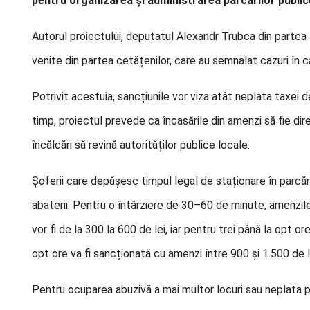
pentru organizarea și administrarea parcărilor public
Autorul proiectului, deputatul Alexandr Trubca din partea 
venite din partea cetățenilor, care au semnalat cazuri în c
Potrivit acestuia, sancțiunile vor viza atât neplata taxei de
timp, proiectul prevede ca încasările din amenzi să fie di
încălcări să revină autorităților publice locale.
Șoferii care depășesc timpul legal de staționare în parcări
abaterii. Pentru o întârziere de 30–60 de minute, amenzile v
vor fi de la 300 la 600 de lei, iar pentru trei până la opt
opt ore va fi sancționată cu amenzi între 900 și 1.500 de l
Pentru ocuparea abuzivă a mai multor locuri sau neplata parc