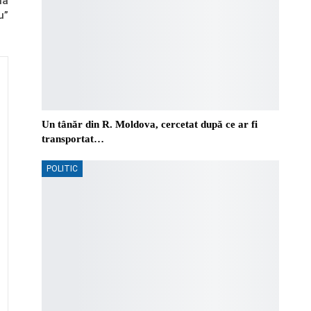
nă
u”
Un tânăr din R. Moldova, cercetat după ce ar fi
transportat…
POLITIC