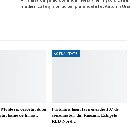
Primăria Chișinău continuă investițiile în școli: Canti
modernizată și noi lucrări planificate la „Antonin Urs
ACTUALITATE
. Moldova, cercetat după
Furtuna a lăsat fără energie 187 de
ortat haine de firmă…
consumatori din Râșcani. Echipele
RED-Nord…