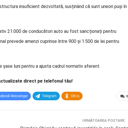
rastructura insuficient dezvoltată, susținând că sunt uneori puși în
mativ 21.000 de conducători auto au fost sancționați pentru
ional prevede amenzi cuprinse între 900 și 1.500 de lei pentru
e șase luni pentru a ajusta cadrul normativ aferent.
actualizate direct pe telefonul tău!
cebook Messenger
Telegram
OK.ru
URMĂTOAREA POSTARE