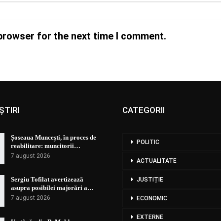
browser for the next time I comment.
ȘTIRI
CATEGORII
Șoseaua Muncești, în proces de
POLITIC
reabilitare: muncitorii…
7 august 2026
ACTUALITATE
Sergiu Tofilat avertizează
JUSTIȚIE
asupra posibilei majorări a…
7 august 2026
ECONOMIC
EXTERNE