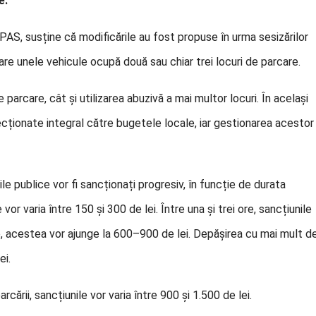
e.
PAS, susține că modificările au fost propuse în urma sesizărilor
are unele vehicule ocupă două sau chiar trei locuri de parcare.
 parcare, cât și utilizarea abuzivă a mai multor locuri. În același
recționate integral către bugetele locale, iar gestionarea acestor
le publice vor fi sancționați progresiv, în funcție de durata
or varia între 150 și 300 de lei. Între una și trei ore, sancțiunile
 ore, acestea vor ajunge la 600–900 de lei. Depășirea cu mai mult d
ei.
ării, sancțiunile vor varia între 900 și 1.500 de lei.