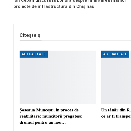
Ion Ceban discută la Londra despre finanțarea marilor
proiecte de infrastructură din Chișinău
Citește și
ACTUALITATE
ACTUALITATE
Șoseaua Muncești, în proces de
Un tânăr din R
reabilitare: muncitorii pregătesc
ce ar fi transp
drumul pentru un nou…