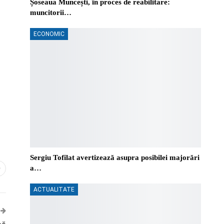
Șoseaua Muncești, în proces de reabilitare:
muncitorii…
ECONOMIC
Sergiu Tofilat avertizează asupra posibilei majorări
a…
0
ACTUALITATE