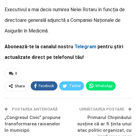
Executivul a mai decis numirea Nelei Rotaru în funcția de
directoare generală adjunctă a Companiei Naționale de
Asigurări în Medicină.
Abonează-te la canalul nostru
Telegram
pentru știri
actualizate direct pe telefonul tău!
0
Facebook
Twitter
WhatsApp
Share
E-mail
Facebook Messenger
POSTAREA ANTERIOARĂ
Telegram
OK.ru
URMĂTOAREA POSTARE
„Congresul Civic” propune
Primarul Chișinăului
transformarea raioanelor
susține că ar fi ținta unui
în municipii
atac politic organizat, cu