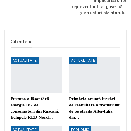
implicarea unor
reprezentanți ai guvernării
și structuri ale statului
Citește și
ACTUALITATE
ACTUALITATE
Furtuna a lăsat fără
Primăria anunță lucrări
energie 187 de
de reabilitare a trotuarului
consumatori din Râșcani.
de pe strada Alba-Iulia
Echipele RED-Nord…
din…
ACTUALITATE
ECONOMIC