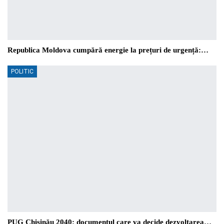
Republica Moldova cumpără energie la prețuri de urgență:…
POLITIC
PUG Chișinău 2040: documentul care va decide dezvoltarea…