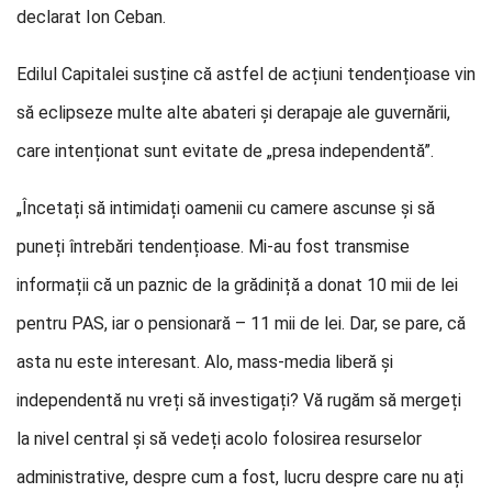
declarat Ion Ceban.
Edilul Capitalei susține că astfel de acțiuni tendențioase vin
să eclipseze multe alte abateri și derapaje ale guvernării,
care intenționat sunt evitate de „presa independentă”.
„Încetați să intimidați oamenii cu camere ascunse și să
puneți întrebări tendențioase. Mi-au fost transmise
informații că un paznic de la grădiniță a donat 10 mii de lei
pentru PAS, iar o pensionară – 11 mii de lei. Dar, se pare, că
asta nu este interesant. Alo, mass-media liberă și
independentă nu vreți să investigați? Vă rugăm să mergeți
la nivel central și să vedeți acolo folosirea resurselor
administrative, despre cum a fost, lucru despre care nu ați