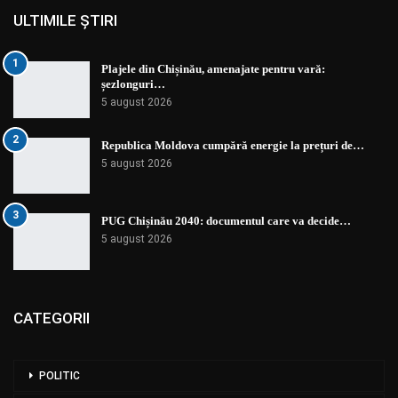
ULTIMILE ȘTIRI
1
Plajele din Chișinău, amenajate pentru vară:
șezlonguri…
5 august 2026
2
Republica Moldova cumpără energie la prețuri de…
5 august 2026
3
PUG Chișinău 2040: documentul care va decide…
5 august 2026
CATEGORII
POLITIC