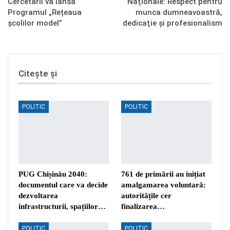
Cercetării va lansa
Naţionale: Respect pentru
Programul „Rețeaua
munca dumneavoastră,
școlilor model”
dedicaţie și profesionalism
Citește și
POLITIC
POLITIC
PUG Chișinău 2040:
761 de primării au inițiat
documentul care va decide
amalgamarea voluntară:
dezvoltarea
autoritățile cer
infrastructurii, spațiilor…
finalizarea…
POLITIC
POLITIC