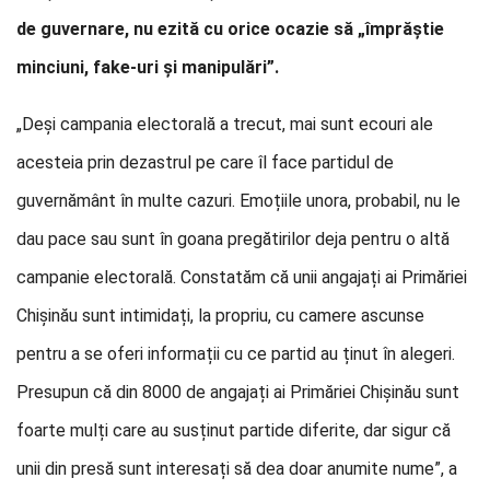
de guvernare, nu ezită cu orice ocazie să „împrăștie
minciuni, fake-uri și manipulări”.
„Deși campania electorală a trecut, mai sunt ecouri ale
acesteia prin dezastrul pe care îl face partidul de
guvernământ în multe cazuri. Emoțiile unora, probabil, nu le
dau pace sau sunt în goana pregătirilor deja pentru o altă
campanie electorală. Constatăm că unii angajați ai Primăriei
Chișinău sunt intimidați, la propriu, cu camere ascunse
pentru a se oferi informații cu ce partid au ținut în alegeri.
Presupun că din 8000 de angajați ai Primăriei Chișinău sunt
foarte mulți care au susținut partide diferite, dar sigur că
unii din presă sunt interesați să dea doar anumite nume”, a