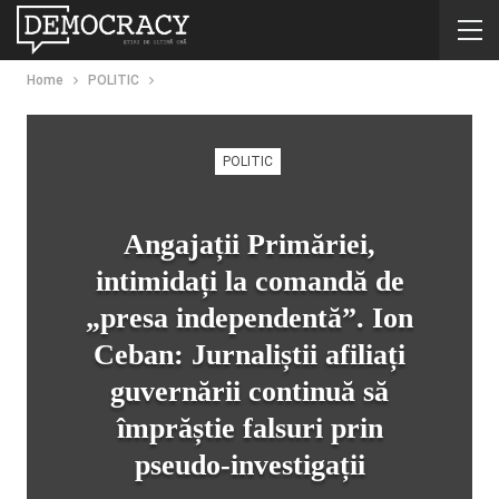
Home
POLITIC
POLITIC
Angajații Primăriei,
intimidați la comandă de
„presa independentă”. Ion
Ceban: Jurnaliștii afiliați
guvernării continuă să
împrăștie falsuri prin
pseudo-investigații