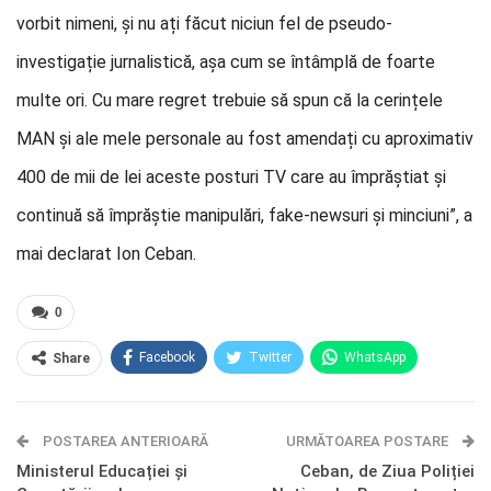
vorbit nimeni, și nu ați făcut niciun fel de pseudo-
investigație jurnalistică, așa cum se întâmplă de foarte
multe ori. Cu mare regret trebuie să spun că la cerințele
MAN și ale mele personale au fost amendați cu aproximativ
400 de mii de lei aceste posturi TV care au împrăștiat și
continuă să împrăștie manipulări, fake-newsuri și minciuni”, a
mai declarat Ion Ceban.
0
Facebook
Twitter
WhatsApp
Share
E-mail
Facebook Messenger
POSTAREA ANTERIOARĂ
Telegram
OK.ru
URMĂTOAREA POSTARE
Ministerul Educației și
Ceban, de Ziua Poliției