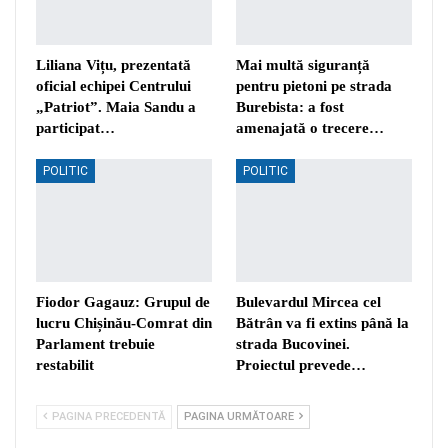
Liliana Vițu, prezentată
Mai multă siguranță
oficial echipei Centrului
pentru pietoni pe strada
„Patriot”. Maia Sandu a
Burebista: a fost
participat…
amenajată o trecere…
POLITIC
POLITIC
Fiodor Gagauz: Grupul de
Bulevardul Mircea cel
lucru Chișinău-Comrat din
Bătrân va fi extins până la
Parlament trebuie
strada Bucovinei.
restabilit
Proiectul prevede…
PAGINA PRECEDENTĂ
PAGINA URMĂTOARE