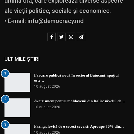
ultimă oră, care explorează diverse aspecte
ale vieții politice, sociale și economice.
• E-mail:
info@democracy.md
ULTIMILE ȘTIRI
1
Parcare publică nouă în sectorul Buiucani: spațiul
este…
10 august 2026
2
Avertisment pentru moldovenii din Italia: nivelul de…
10 august 2026
3
Franța, lovită de o secetă severă: Aproape 70% din…
10 august 2026