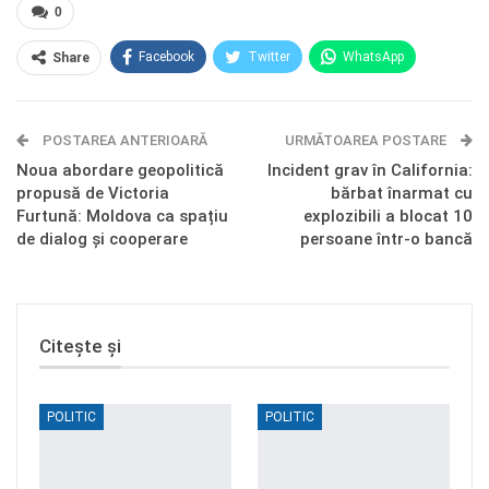
0
Facebook
Twitter
WhatsApp
Share
E-mail
Facebook Messenger
POSTAREA ANTERIOARĂ
Telegram
OK.ru
URMĂTOAREA POSTARE
Noua abordare geopolitică
Incident grav în California:
propusă de Victoria
bărbat înarmat cu
Furtună: Moldova ca spațiu
explozibili a blocat 10
de dialog și cooperare
persoane într-o bancă
Citește și
POLITIC
POLITIC