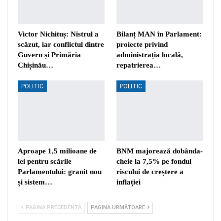
Victor Nichituș: Nistrul a
Bilanț MAN în Parlament:
scăzut, iar conflictul dintre
proiecte privind
Guvern și Primăria
administrația locală,
Chișinău…
repatrierea…
POLITIC
POLITIC
Aproape 1,5 milioane de
BNM majorează dobânda-
lei pentru scările
cheie la 7,5% pe fondul
Parlamentului: granit nou
riscului de creștere a
și sistem…
inflației
PAGINA PRECEDENTĂ
PAGINA URMĂTOARE