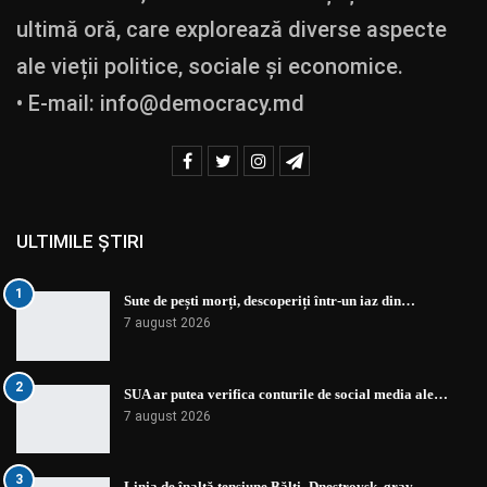
ultimă oră, care explorează diverse aspecte
ale vieții politice, sociale și economice.
• E-mail:
info@democracy.md
ULTIMILE ȘTIRI
1
Sute de pești morți, descoperiți într-un iaz din…
7 august 2026
2
SUA ar putea verifica conturile de social media ale…
7 august 2026
3
Linia de înaltă tensiune Bălți–Dnestrovsk, grav…