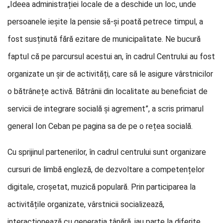
„Ideea administrației locale de a deschide un loc, unde
persoanele ieșite la pensie să-și poată petrece timpul, a
fost susținută fără ezitare de municipalitate. Ne bucură
faptul că pe parcursul acestui an, în cadrul Centrului au fost
organizate un șir de activități, care să le asigure vârstnicilor
o bătrânețe activă. Bătrânii din localitate au beneficiat de
servicii de integrare socială și agrement”, a scris primarul
general Ion Ceban pe pagina sa de pe o rețea socială.
Cu sprijinul partenerilor, în cadrul centrului sunt organizare
cursuri de limbă engleză, de dezvoltare a competențelor
digitale, croșetat, muzică populară. Prin participarea la
activitățile organizate, vârstnicii socializează,
interacționează cu generația tânără, iau parte la diferite