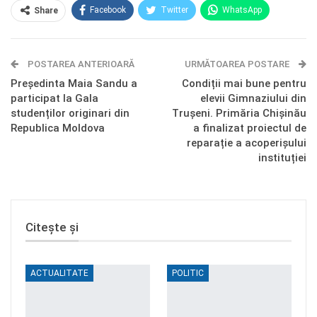
Facebook
Twitter
WhatsApp
Share
E-mail
Facebook Messenger
POSTAREA ANTERIOARĂ
Telegram
OK.ru
URMĂTOAREA POSTARE
Președinta Maia Sandu a
Condiții mai bune pentru
participat la Gala
elevii Gimnaziului din
studenților originari din
Trușeni. Primăria Chișinău
Republica Moldova
a finalizat proiectul de
reparație a acoperișului
instituției
Citește și
ACTUALITATE
POLITIC