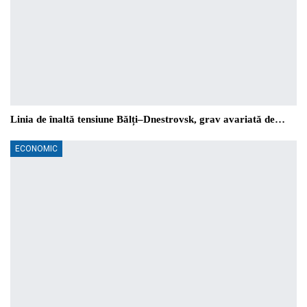
Linia de înaltă tensiune Bălți–Dnestrovsk, grav avariată de…
ECONOMIC