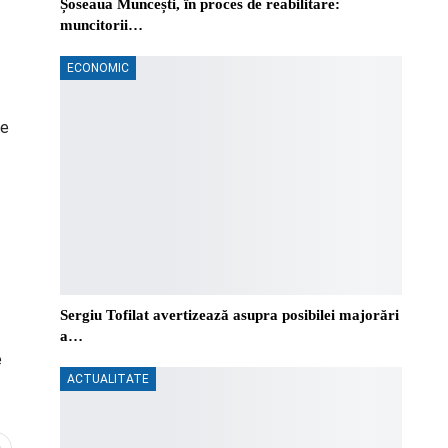
Șoseaua Muncești, în proces de reabilitare:
muncitorii…
ECONOMIC
te
Sergiu Tofilat avertizează asupra posibilei majorări
a…
e
ACTUALITATE