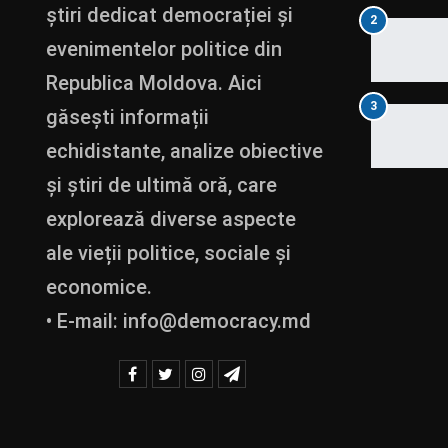
știri dedicat democrației și
2
evenimentelor politice din
Republica Moldova. Aici
3
găsești informații
echidistante, analize obiective
și știri de ultimă oră, care
explorează diverse aspecte
ale vieții politice, sociale și
economice.
• E-mail:
info@democracy.md