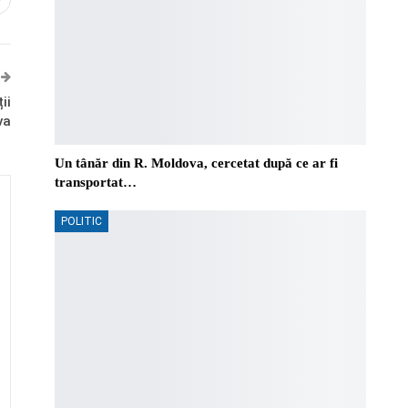
0
ii
va
Un tânăr din R. Moldova, cercetat după ce ar fi
transportat…
POLITIC