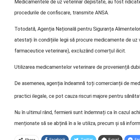
Medicamentele de uz veterinar depistate, au fost ridicat
procedurile de confiscare, transmite ANSA.
Totodată, Agenția Națională pentru Siguranța Alimentelor î
atestați în condițiile legii să procure medicamente de uz v
farmaceutice veterinare), excluzând comerțul ilicit.
Utilizarea medicamentelor veterinare de proveniență dubi
De asemenea, agenția îndeamnă toți comercianții de m
practici ilegale, ce pot cauza riscuri majore pentru sănăta
Nu în ultimul rând, fermierii sunt îndemnați ca în cazul ac
menționate să se abțină în a le utiliza, precum și să info
Facebook
Twitter
E-mail
Fa