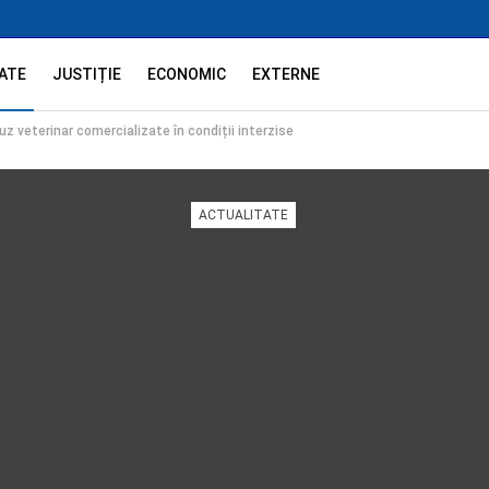
ATE
JUSTIȚIE
ECONOMIC
EXTERNE
z veterinar comercializate în condiții interzise
ACTUALITATE