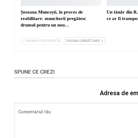
Șoseaua Muncești, în proces de
Un tânăr din R
reabilitare: muncitorii pregătesc
ce ar fi transp
drumul pentru un nou…
PAGINA PRECEDENTĂ
PAGINA URMĂTOARE
SPUNE CE CREZI
Adresa de ema