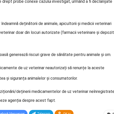
e drept probe conexe cazului investigat, urmând a fi declanșate
ndeamnă deținătorii de animale, apicultorii și medicii veterinari
eterinar doar din locuri autorizate (farmacii veterinare și depozi
oasă generează riscuri grave de sănătate pentru animale și om.
edicamente de
uz veterinar neautorizați să renunțe la aceste
tea și siguranța animalelor și consumatorilor.
hiziționării/deținerii medicamentelor de uz veterinar neînregistrat
rmeze agenția despre acest fapt.
cebook Messenger
Telegram
OK.ru