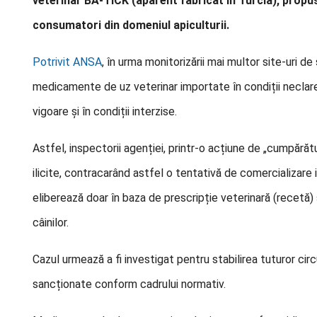
veterinar BA-TICK (aparent fabricat în Turcia), propus
consumatori din domeniul apiculturii.
Potrivit ANSA
, în urma monitorizării mai multor site-uri de
medicamente de uz veterinar importate în condiții neclare 
vigoare și în condiții interzise.
Astfel, inspectorii agenției, printr-o acțiune de „cumpărăt
ilicite, contracarând astfel o tentativă de comercializare
eliberează doar în baza de prescripție veterinară (recetă) 
câinilor.
Cazul urmează a fi investigat pentru stabilirea tuturor cir
sancționate conform cadrului normativ.