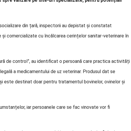
 spre vânzare pe site-uri specializate, pentru potențiali
 socializare din țară, inspectorii au depistat și constatat
și comercializate cu încălcarea cerințelor sanitar-veterinare în
ură de control”, au identificat o persoană care practica activități
 ilegală a medicamentului de uz veterinar. Produsul dat se
și este destinat doar pentru tratamentul bovinelor, ovinelor și
cumstanțelor, iar persoanele care se fac vinovate vor fi