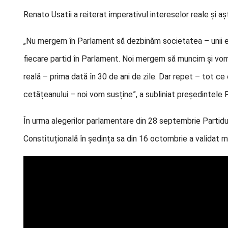
Renato Usatîi a reiterat imperativul intereselor reale și aș
„Nu mergem în Parlament să dezbinăm societatea – unii ex
fiecare partid în Parlament. Noi mergem să muncim și vom
reală – prima dată în 30 de ani de zile. Dar repet – tot ce
cetățeanului – noi vom susține”, a subliniat președintele P
În urma alegerilor parlamentare din 28 septembrie Partid
Constituțională în ședința sa din 16 octombrie a validat m