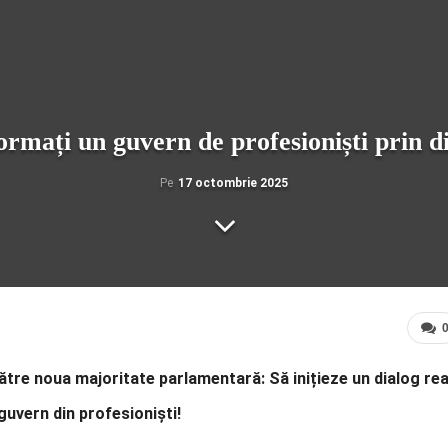
rmați un guvern de profesioniști prin di
Pe
17 octombrie 2025
ătre noua majoritate parlamentară: Să inițieze un dialog rea
guvern din profesioniști!