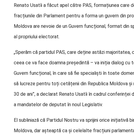
Renato Usatîi a făcut apel către PAS, formațiunea care de
fracțiunile din Parlament pentru a forma un guvern din prof
Moldova are nevoie de un Guvern funcțional, format din spec
al propriului electorat.
„Sperăm că partidul PAS, care deține astăzi majoritatea, 
ceea ce va face doamna președintă – va iniția dialog cu t
Guvern funcțional, în care să fie specialiști în toate domen
să lucreze pentru toți cetățenii din Republica Moldova și
30 de ani”, a declarat Renato Usatîi în cadrul conferinței 
a mandatelor de deputat în noul Legislativ.
El subliniază că Partidul Nostru va sprijini orice inițiativă 
Moldova, dar așteaptă ca și celelalte fracțiuni parlamentar