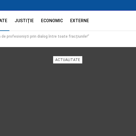
ATE
JUSTIȚIE
ECONOMIC
EXTERNE
 de profesioniști prin dialog între toate fracțiunile!”
ACTUALITATE