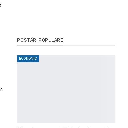
e
POSTĂRI POPULARE
ECONOMIC
lă