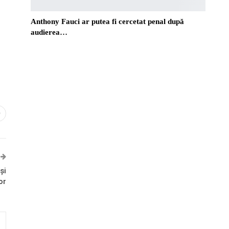
Anthony Fauci ar putea fi cercetat penal după
audierea…
0
și
or