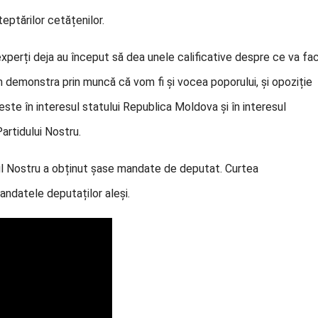
teptărilor cetățenilor.
perți deja au început să dea unele calificative despre ce va fa
 demonstra prin muncă că vom fi și vocea poporului, și opoziție
 este în interesul statului Republica Moldova și în interesul
artidului Nostru.
ul Nostru a obținut șase mandate de deputat. Curtea
andatele deputaților aleși.