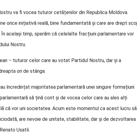
 Nostru va fi vocea tuturor cetățenilor din Republica Moldova.
ține orice inițiativă reală, bine fundamentată și care are drept sc
 În același timp, sperăm că celelalte fracțiuni parlamentare vor
dului Nostru.
ean – tuturor celor care au votat Partidul Nostru, dar și a
 dreapta ori de stânga.
 au încredințat majoritatea parlamentară unei singure formațiuni
parlamentară să țină cont și de vocea celor care au ales alți
rală că vor uni societatea. Acum este momentul ca acest lucru să
ciodată, are nevoie de unitate, stabilitate, dar și de dezvoltarea
 Renato Usatîi.