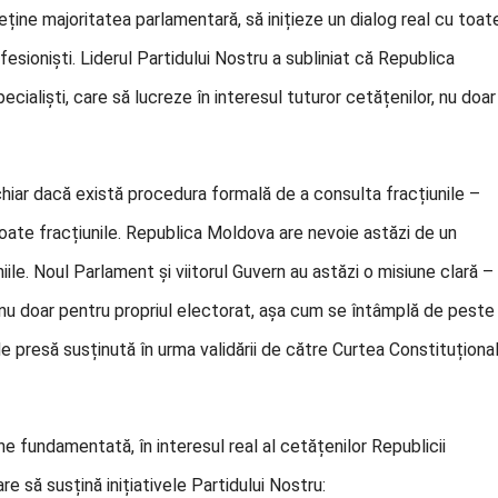
ține majoritatea parlamentară, să inițieze un dialog real cu toat
esioniști. Liderul Partidului Nostru a subliniat că Republica
ialiști, care să lucreze în interesul tuturor cetățenilor, nu doar
chiar dacă există procedura formală de a consulta fracțiunile –
oate fracțiunile. Republica Moldova are nevoie astăzi de un
iile. Noul Parlament și viitorul Guvern au astăzi o misiune clară –
 nu doar pentru propriul electorat, așa cum se întâmplă de peste
de presă susținută în urma validării de către Curtea Constituționa
bine fundamentată, în interesul real al cetățenilor Republicii
e să susțină inițiativele Partidului Nostru: