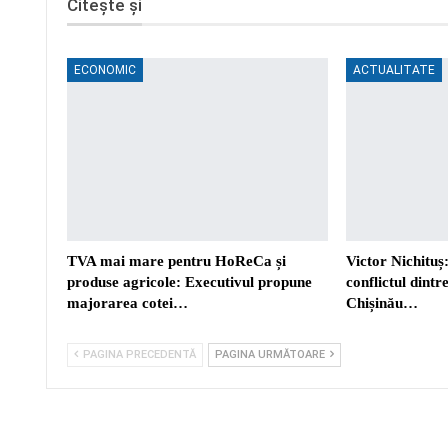
Citește și
ECONOMIC
ACTUALITATE
TVA mai mare pentru HoReCa și
Victor Nichituș:
produse agricole: Executivul propune
conflictul dint
majorarea cotei…
Chișinău…
PAGINA PRECEDENTĂ
PAGINA URMĂTOARE