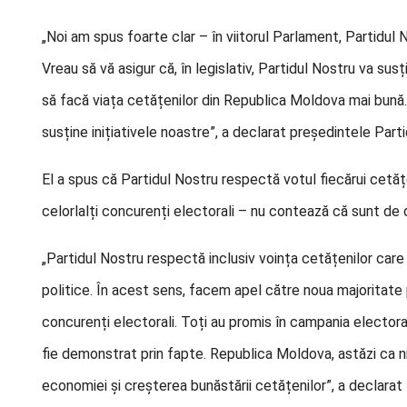
„Noi am spus foarte clar – în viitorul Parlament, Partidul
Vreau să vă asigur că, în legislativ, Partidul Nostru va sus
să facă viața cetățenilor din Republica Moldova mai bună.
susține inițiativele noastre”, a declarat președintele Parti
El a spus că Partidul Nostru respectă votul fiecărui cetăț
celorlalți concurenți electorali – nu contează că sunt de
„Partidul Nostru respectă inclusiv voința cetățenilor care
politice. În acest sens, facem apel către noua majoritate 
concurenți electorali. Toți au promis în campania electo
fie demonstrat prin fapte. Republica Moldova, astăzi ca ni
economiei și creșterea bunăstării cetățenilor”, a declarat