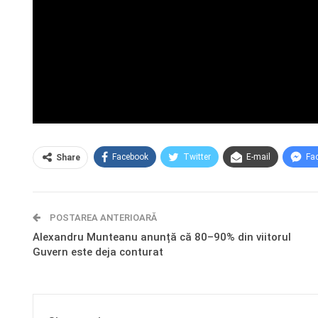
Facebook
Twitter
E-mail
Fa
Share
POSTAREA ANTERIOARĂ
Alexandru Munteanu anunță că 80–90% din viitorul
Guvern este deja conturat