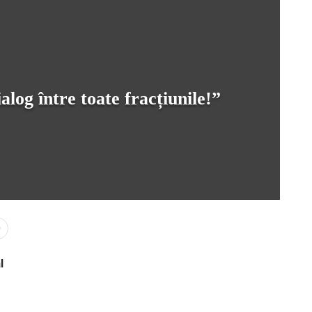
alog între toate fracțiunile!”
0
l