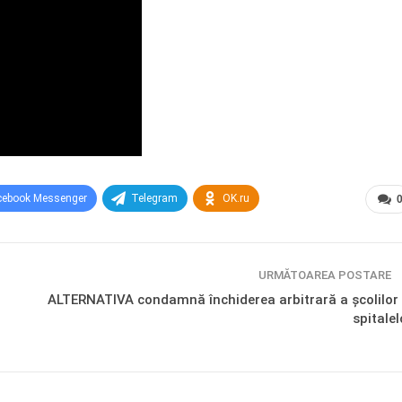
cebook Messenger
Telegram
OK.ru
URMĂTOAREA POSTARE
ALTERNATIVA condamnă închiderea arbitrară a școlilor 
spitalel