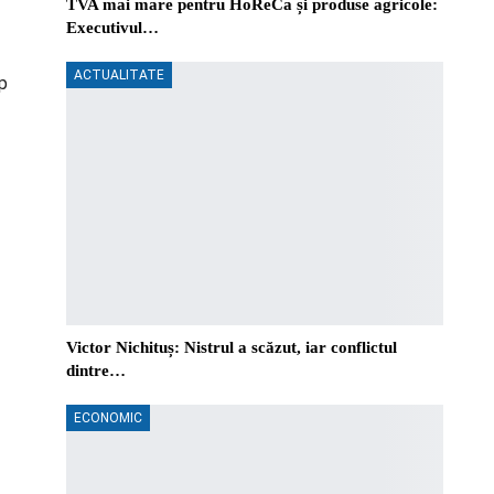
TVA mai mare pentru HoReCa și produse agricole:
Executivul…
ACTUALITATE
op
Victor Nichituș: Nistrul a scăzut, iar conflictul
dintre…
ECONOMIC