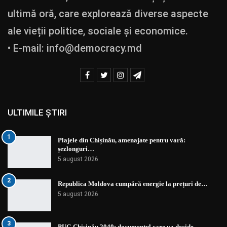
ultimă oră, care explorează diverse aspecte
ale vieții politice, sociale și economice.
• E-mail:
info@democracy.md
ULTIMILE ȘTIRI
1
Plajele din Chișinău, amenajate pentru vară:
șezlonguri…
5 august 2026
2
Republica Moldova cumpără energie la prețuri de…
5 august 2026
3
PUG Chișinău 2040: documentul care va decide…