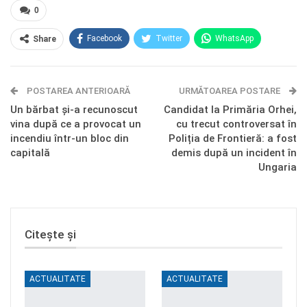
0
Facebook
Twitter
WhatsApp
Share
E-mail
Facebook Messenger
POSTAREA ANTERIOARĂ
Telegram
OK.ru
URMĂTOAREA POSTARE
Un bărbat și-a recunoscut
Candidat la Primăria Orhei,
vina după ce a provocat un
cu trecut controversat în
incendiu într-un bloc din
Poliția de Frontieră: a fost
capitală
demis după un incident în
Ungaria
Citește și
ACTUALITATE
ACTUALITATE