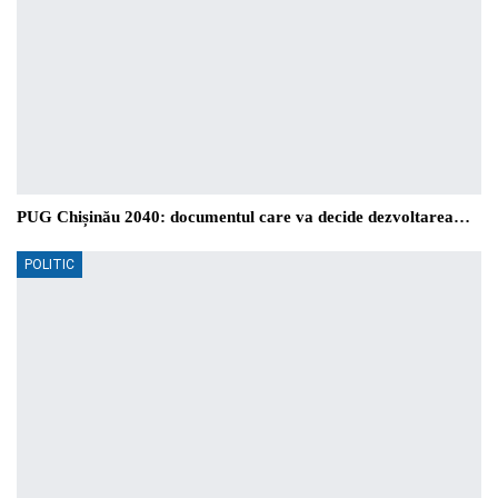
PUG Chișinău 2040: documentul care va decide dezvoltarea…
POLITIC