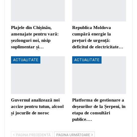
Plajele din Chișinău,
Republica Moldova
amenajate pentru vară:
cumpără energie la
șezlonguri noi, nisip
prețuri de urgență:
suplimentar și…
deficitul de electricitate…
ACTUALITATE
ACTUALITATE
Guvernul analizează noi
Platforma de gestionare a
accize pentru tutun, alcool
deșeurilor de la Șerpeni, în
și jocurile de noroc
etapa de consultări
publice.…
PAGINA PRECEDENTĂ
PAGINA URMĂTOARE