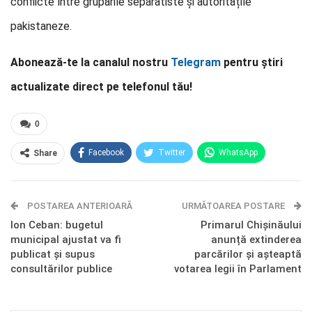
conflicte între grupările separatiste și autoritățile
pakistaneze.
Abonează-te la canalul nostru
Telegram
pentru știri
actualizate direct pe telefonul tău!
0
Facebook
Twitter
WhatsApp
Share
E-mail
Facebook Messenger
POSTAREA ANTERIOARĂ
Telegram
OK.ru
URMĂTOAREA POSTARE
Ion Ceban: bugetul
Primarul Chișinăului
municipal ajustat va fi
anunță extinderea
publicat și supus
parcărilor și așteaptă
consultărilor publice
votarea legii în Parlament