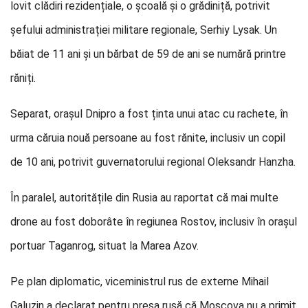
lovit clădiri rezidențiale, o școală și o grădiniță, potrivit
șefului administrației militare regionale, Serhiy Lysak. Un
băiat de 11 ani și un bărbat de 59 de ani se numără printre
răniți.
Separat, orașul Dnipro a fost ținta unui atac cu rachete, în
urma căruia nouă persoane au fost rănite, inclusiv un copil
de 10 ani, potrivit guvernatorului regional Oleksandr Hanzha.
În paralel, autoritățile din Rusia au raportat că mai multe
drone au fost doborâte în regiunea Rostov, inclusiv în orașul
portuar Taganrog, situat la Marea Azov.
Pe plan diplomatic, viceministrul rus de externe Mihail
Galuzin a declarat pentru presa rusă că Moscova nu a primit