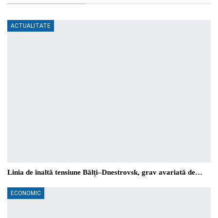
ACTUALITATE
Linia de înaltă tensiune Bălți–Dnestrovsk, grav avariată de…
ECONOMIC