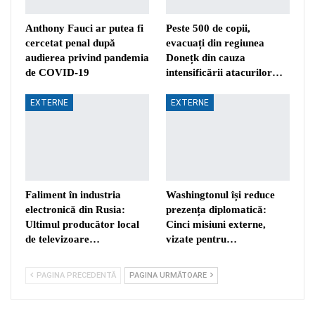
Anthony Fauci ar putea fi
Peste 500 de copii,
cercetat penal după
evacuați din regiunea
audierea privind pandemia
Donețk din cauza
de COVID-19
intensificării atacurilor…
EXTERNE
EXTERNE
Faliment în industria
Washingtonul își reduce
electronică din Rusia:
prezența diplomatică:
Ultimul producător local
Cinci misiuni externe,
de televizoare…
vizate pentru…
PAGINA PRECEDENTĂ
PAGINA URMĂTOARE