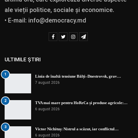
ale vieții politice, sociale și economice.
• E-mail:
info@democracy.md
ULTIMILE ȘTIRI
1
Linia de înaltă tensiune Bălți–Dnestrovsk, grav…
7 august 2026
2
TVA mai mare pentru HoReCa și produse agricole:…
6 august 2026
3
Victor Nichituș: Nistrul a scăzut, iar conflictul…
6 august 2026