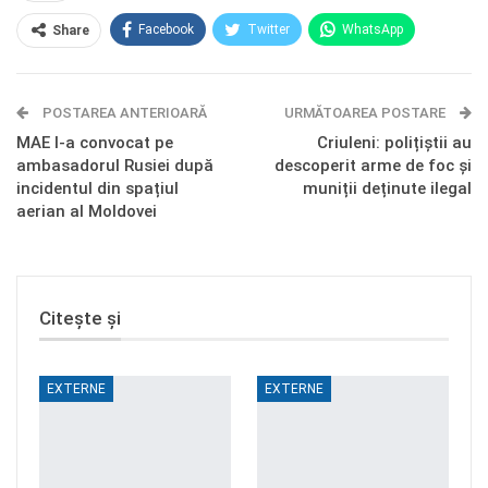
Facebook
Twitter
WhatsApp
Share
E-mail
Facebook Messenger
POSTAREA ANTERIOARĂ
Telegram
OK.ru
URMĂTOAREA POSTARE
MAE l-a convocat pe
Criuleni: polițiștii au
ambasadorul Rusiei după
descoperit arme de foc și
incidentul din spațiul
muniții deținute ilegal
aerian al Moldovei
Citește și
EXTERNE
EXTERNE