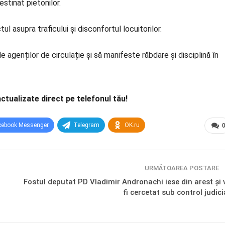
estinat pietonilor.
l asupra traficului și disconfortul locuitorilor.
 agenților de circulație și să manifeste răbdare și disciplină în
actualizate direct pe telefonul tău!
cebook Messenger
Telegram
OK.ru
URMĂTOAREA POSTARE
Fostul deputat PD Vladimir Andronachi iese din arest și 
fi cercetat sub control judici