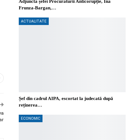
Adjuncta șefei Procuraturii Anticorupție, Ina
Frunza-Bargan,…
ACTUALITATE
0
Șef din cadrul AIPA, escortat la judecată după
reținerea…
va
ECONOMIC
ar