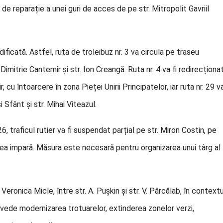
de reparație a unei guri de acces de pe str. Mitropolit Gavriil
dificată. Astfel, ruta de troleibuz nr. 3 va circula pe traseu
Dimitrie Cantemir și str. Ion Creangă. Ruta nr. 4 va fi redirecționa
 cu întoarcere în zona Pieței Unirii Principatelor, iar ruta nr. 29 v
 Sfânt și str. Mihai Viteazul.
, traficul rutier va fi suspendat parțial pe str. Miron Costin, pe
tea impară. Măsura este necesară pentru organizarea unui târg al
eronica Micle, între str. A. Pușkin și str. V. Pârcălab, în contextu
revede modernizarea trotuarelor, extinderea zonelor verzi,