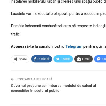
instalarea mobilierului urban și crearea unui spațiu public d
Lucrările vor fi executate etapizat, pentru a reduce impactu
Primăria îndeamnă conducătorii auto să respecte indicațiile
trafic.
Abonează-te la canalul nostru
Telegram
pentru știri 
Facebook
Twitter
E-mail
Fa
Share
POSTAREA ANTERIOARĂ
Guvernul propune schimbarea modului de calcul al
concediilor în sectorul public