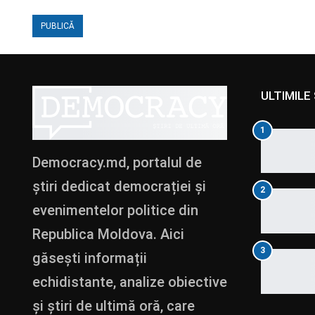
ULTIMILE 
1
Democracy.md, portalul de
știri dedicat democrației și
2
evenimentelor politice din
Republica Moldova. Aici
3
găsești informații
echidistante, analize obiective
și știri de ultimă oră, care