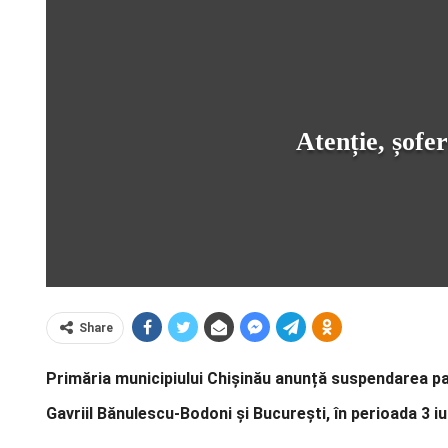
Atenție, șofer
Share
Primăria municipiului Chișinău anunță suspendarea parți
Gavriil Bănulescu-Bodoni și București, în perioada 3 iul