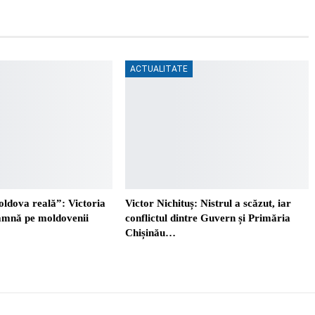
ACTUALITATE
oldova reală”: Victoria
Victor Nichituș: Nistrul a scăzut, iar
eamnă pe moldovenii
conflictul dintre Guvern și Primăria
Chișinău…