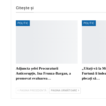
Citește și
POLITIC
POLITIC
Adjuncta șefei Procuraturii
„Uitați-vă la M
Anticorupție, Ina Frunza-Bargan, a
Furtună îi înd
promovat evaluarea…
plecați să…
PAGINA PRECEDENTĂ
PAGINA URMĂTOARE