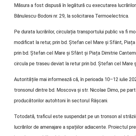
Măsura a fost dispusă în legătură cu executarea lucrărilor 
Bănulescu-Bodoni nr. 29, la solicitarea Termoelectrica.
Pe durata lucrărilor, circulația transportului public va fi mo
modificat la retur, prin bd. Ștefan cel Mare și Sfânt, Piața 
prin bd. Ștefan cel Mare și Sfânt și Piața Dimitrie Cantemir,
circula pe traseu deviat la retur prin bd. Ștefan cel Mare și
Autoritățile mai informează că, în perioada 10–12 iulie 2026
tronsonul dintre bd. Moscova și str. Nicolae Dimo, pe par
producătorilor autohtoni în sectorul Râșcani.
Totodată, traficul este suspendat pe un tronson al străzii V
lucrărilor de amenajare a spațiilor adiacente. Proiectul p