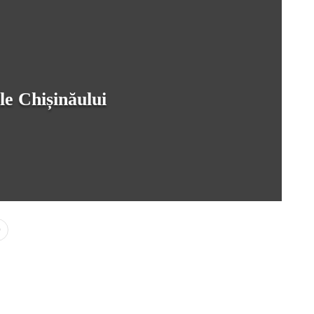
ale Chișinăului
0