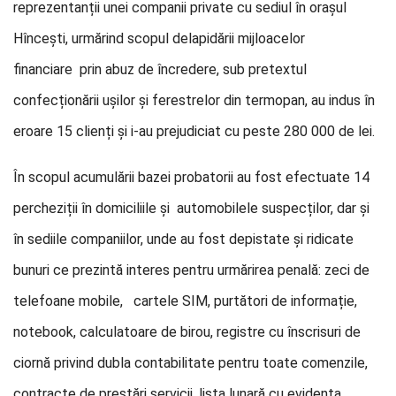
reprezentanții unei companii private cu sediul în orașul
Hîncești, urmărind scopul delapidării mijloacelor
financiare prin abuz de încredere, sub pretextul
confecționării ușilor și ferestrelor din termopan, au indus în
eroare 15 clienți și i-au prejudiciat cu peste 280 000 de lei.
În scopul acumulării bazei probatorii au fost efectuate 14
percheziții în domiciliile și automobilele suspecților, dar și
în sediile companiilor, unde au fost depistate și ridicate
bunuri ce prezintă interes pentru urmărirea penală: zeci de
telefoane mobile, cartele SIM, purtători de informație,
notebook, calculatoare de birou, registre cu înscrisuri de
ciornă privind dubla contabilitate pentru toate comenzile,
contracte de prestări servicii, lista lunară cu evidența