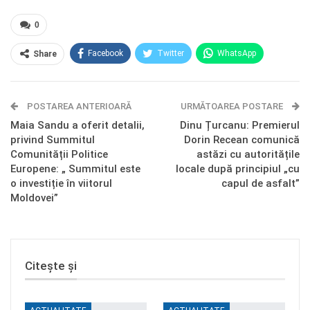
0
Facebook
Twitter
WhatsApp
Share
E-mail
Facebook Messenger
POSTAREA ANTERIOARĂ
Telegram
OK.ru
URMĂTOAREA POSTARE
Maia Sandu a oferit detalii,
Dinu Țurcanu: Premierul
privind Summitul
Dorin Recean comunică
Comunității Politice
astăzi cu autoritățile
Europene: „ Summitul este
locale după principiul „cu
o investiție în viitorul
capul de asfalt”
Moldovei”
Citește și