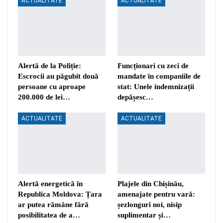
ACTUALITATE
ACTUALITATE
Alertă de la Poliție:
Funcționari cu zeci de
Escrocii au păgubit două
mandate în companiile de
persoane cu aproape
stat: Unele indemnizații
200.000 de lei…
depășesc…
ACTUALITATE
ACTUALITATE
Alertă energetică în
Plajele din Chișinău,
Republica Moldova: Țara
amenajate pentru vară:
ar putea rămâne fără
șezlonguri noi, nisip
posibilitatea de a…
suplimentar și…