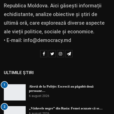
Republica Moldova. Aici găsești informații
echidistante, analize obiective și știri de
ultimă oră, care explorează diverse aspecte
ale vieții politice, sociale și economice.
• E-mail:
info@democracy.md
ULTIMILE ȘTIRI
1
Alertă de la Poliție: Escrocii au păgubit două
persoane…
6 august 2026
2
„Văduvele negre” din Rusia: Femei acuzate că se…
6 august 2026