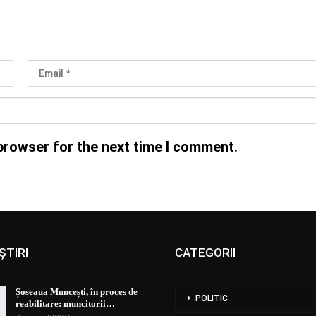
browser for the next time I comment.
ȘTIRI
CATEGORII
Șoseaua Muncești, în proces de
POLITIC
reabilitare: muncitorii…