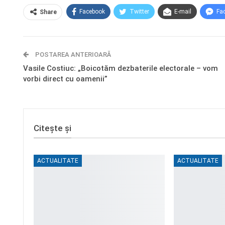
Facebook
Twitter
E-mail
Fa
Share
POSTAREA ANTERIOARĂ
Vasile Costiuc: „Boicotăm dezbaterile electorale – vom
vorbi direct cu oamenii”
Citește și
ACTUALITATE
ACTUALITATE