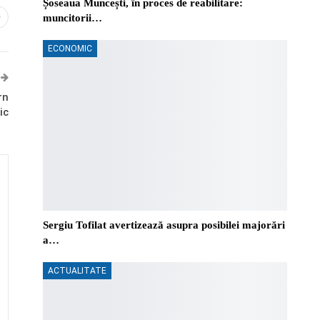
Șoseaua Muncești, în proces de reabilitare:
0
muncitorii…
ECONOMIC
rn
ic
Sergiu Tofilat avertizează asupra posibilei majorări
a…
ACTUALITATE