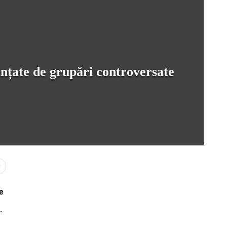
anțate de grupări controversate
0
e
.