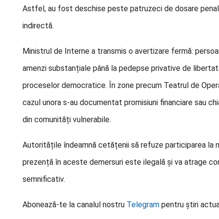
Astfel, au fost deschise peste patruzeci de dosare penale,
indirectă.
Ministrul de Interne a transmis o avertizare fermă: persoan
amenzi substanțiale până la pedepse privative de libertat
proceselor democratice. În zone precum Teatrul de Operă ș
cazul unora s-au documentat promisiuni financiare sau chia
din comunități vulnerabile.
Autoritățile îndeamnă cetățenii să refuze participarea la 
prezență în aceste demersuri este ilegală și va atrage con
semnificativ.
Abonează-te la canalul nostru
Telegram
pentru știri actua