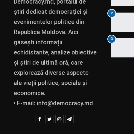
Democracy.md, portalul de
știri dedicat democrației și
2
evenimentelor politice din
Republica Moldova. Aici
3
găsești informații
echidistante, analize obiective
și știri de ultimă oră, care
explorează diverse aspecte
ale vieții politice, sociale și
economice.
• E-mail:
info@democracy.md