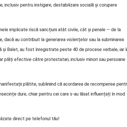
 inclusiv pentru instigare, destabilizare socială și corupere
ele implicate riscă sancțiuni atât civile, cât și penale — de la
e, dacă au contribuit la generarea violențelor sau la subminarea
i Balet, au fost înregistrate peste 40 de procese verbale, iar î
r plăți efective către protestatari, inclusiv minori sau persoane
manifestații plătite, subliniind că acordarea de recompense pent
secințe dure, chiar pentru cei care s-au lăsat influențați în mod
lizate direct pe telefonul tău!