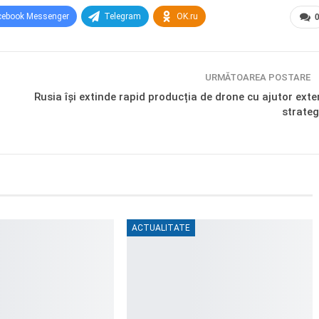
cebook Messenger
Telegram
OK.ru
URMĂTOAREA POSTARE
Rusia își extinde rapid producția de drone cu ajutor exte
strateg
ACTUALITATE