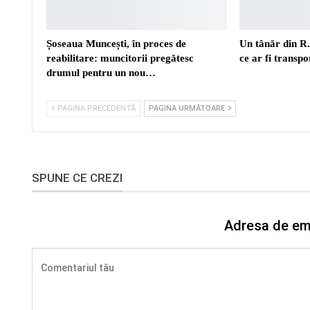
Șoseaua Muncești, în proces de
Un tânăr din R
reabilitare: muncitorii pregătesc
ce ar fi transp
drumul pentru un nou…
PAGINA PRECEDENTĂ
PAGINA URMĂTOARE
SPUNE CE CREZI
Adresa de ema