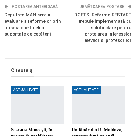
POSTAREA ANTERIOARĂ
Telegram
OK.ru
URMĂTOAREA POSTARE
Deputata MAN cere o
DGETS: Reforma RESTART
evaluare a reformelor prin
trebuie implementată cu
prisma cheltuielilor
soluții clare pentru
suportate de cetățeni
protejarea intereselor
elevilor și profesorilor
Citește și
ACTUALITATE
ACTUALITATE
Șoseaua Muncești, în
Un tânăr din R. Moldova,
proces de reabilitare:
cercetat după ce ar fi