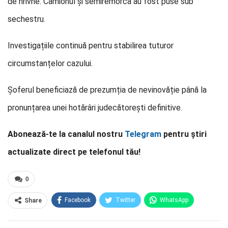
de hrivne. Camionul și semiremorca au fost puse sub
sechestru.
Investigațiile continuă pentru stabilirea tuturor
circumstanțelor cazului.
Șoferul beneficiază de prezumția de nevinovăție până la
pronunțarea unei hotărâri judecătorești definitive.
Abonează-te la canalul nostru
Telegram
pentru știri
actualizate direct pe telefonul tău!
0
Facebook
Twitter
WhatsApp
Share
E-mail
Facebook Messenger