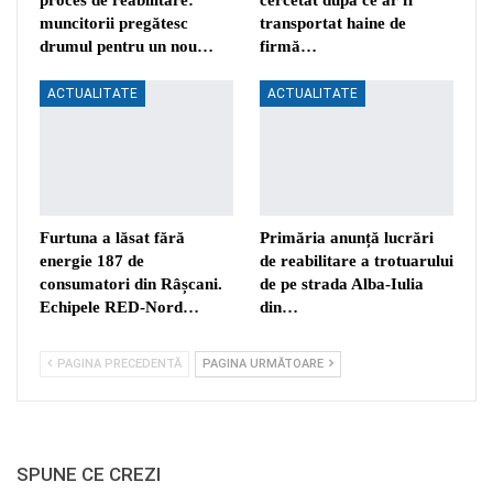
muncitorii pregătesc
transportat haine de
drumul pentru un nou…
firmă…
ACTUALITATE
ACTUALITATE
Furtuna a lăsat fără
Primăria anunță lucrări
energie 187 de
de reabilitare a trotuarului
consumatori din Râșcani.
de pe strada Alba-Iulia
Echipele RED-Nord…
din…
PAGINA PRECEDENTĂ
PAGINA URMĂTOARE
SPUNE CE CREZI