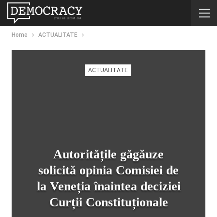
Home
ACTUALITATE
ACTUALITATE
Autoritățile găgăuze
solicită opinia Comisiei de
la Veneția înaintea deciziei
Curții Constituționale