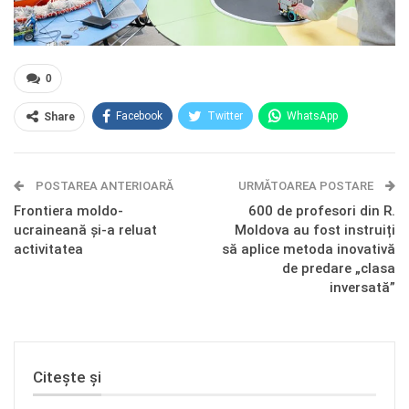
0
Facebook
Twitter
WhatsApp
Share
E-mail
Facebook Messenger
POSTAREA ANTERIOARĂ
Telegram
OK.ru
URMĂTOAREA POSTARE
Frontiera moldo-
600 de profesori din R.
ucraineană și-a reluat
Moldova au fost instruiți
activitatea
să aplice metoda inovativă
de predare „clasa
inversată”
Citește și