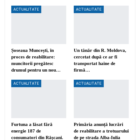
ACTUALITATE
ACTUALITATE
Șoseaua Muncești, în
Un tânăr din R. Moldova,
proces de reabilitare:
cercetat după ce ar fi
muncitorii pregătesc
transportat haine de
drumul pentru un nou…
firmă…
ACTUALITATE
ACTUALITATE
Furtuna a lăsat fără
Primăria anunță lucrări
energie 187 de
de reabilitare a trotuarului
consumatori din Râșcani.
de pe strada Alba-Iulia