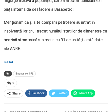
migrație masivă a populației, care a afectat considerabil
piața internă de desfacere a Basapetrol.
Menționăm că și alte companii petroliere au intrat în
insolvență, iar anul trecut numărul stațiilor de alimentare cu
benzină și motorină s-a redus cu 91 de unități, arată date
ale ANRE.
sursa
Basapetrol SRL
0
Facebook
Twitter
WhatsApp
Share
E-mail
Facebook Messenger