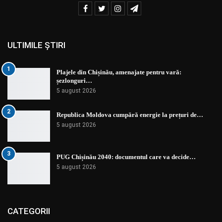
ULTIMILE ȘTIRI
1
Plajele din Chișinău, amenajate pentru vară:
șezlonguri…
5 august 2026
2
Republica Moldova cumpără energie la prețuri de…
5 august 2026
3
PUG Chișinău 2040: documentul care va decide…
5 august 2026
CATEGORII