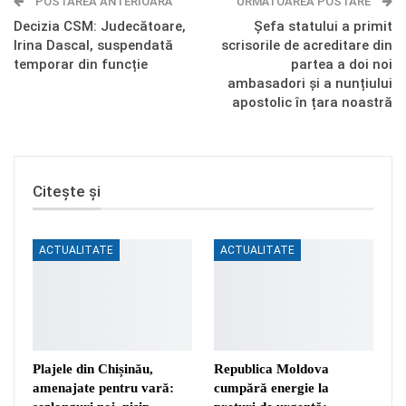
POSTAREA ANTERIOARĂ
Telegram
OK.ru
URMĂTOAREA POSTARE
Decizia CSM: Judecătoare,
Șefa statului a primit
Irina Dascal, suspendată
scrisorile de acreditare din
temporar din funcție
partea a doi noi
ambasadori și a nunțiului
apostolic în țara noastră
Citește și
ACTUALITATE
ACTUALITATE
Plajele din Chișinău,
Republica Moldova
amenajate pentru vară:
cumpără energie la