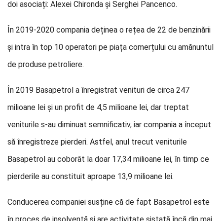
doi asociați: Alexei Chironda și Serghei Pancenco.
În 2019-2020 compania deținea o rețea de 22 de benzinării
și intra în top 10 operatori pe piața comerțului cu amănuntul
de produse petroliere.
În 2019 Basapetrol a înregistrat venituri de circa 247
milioane lei și un profit de 4,5 milioane lei, dar treptat
veniturile s-au diminuat semnificativ, iar compania a început
să înregistreze pierderi. Astfel, anul trecut veniturile
Basapetrol au coborât la doar 17,34 milioane lei, în timp ce
pierderile au constituit aproape 13,9 milioane lei.
Conducerea companiei susține că de fapt Basapetrol este
în proces de insolvență și are activitate sistată încă din mai