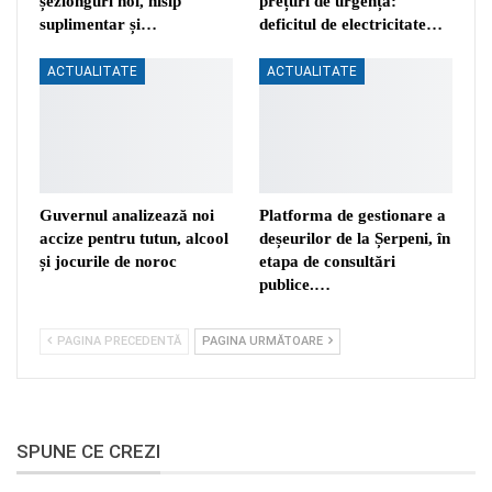
șezlonguri noi, nisip
prețuri de urgență:
suplimentar și…
deficitul de electricitate…
ACTUALITATE
ACTUALITATE
Guvernul analizează noi
Platforma de gestionare a
accize pentru tutun, alcool
deșeurilor de la Șerpeni, în
și jocurile de noroc
etapa de consultări
publice.…
PAGINA PRECEDENTĂ
PAGINA URMĂTOARE
SPUNE CE CREZI