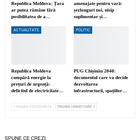
Republica Moldova: Țara
amenajate pentru vară:
ar putea rămâne fără
șezlonguri noi, nisip
posibilitatea de a…
suplimentar și…
ACTUALITATE
POLITIC
Republica Moldova
PUG Chișinău 2040:
cumpără energie la
documentul care va decide
prețuri de urgență:
dezvoltarea
deficitul de electricitate…
infrastructurii, spațiilor…
PAGINA PRECEDENTĂ
PAGINA URMĂTOARE
SPUNE CE CREZI