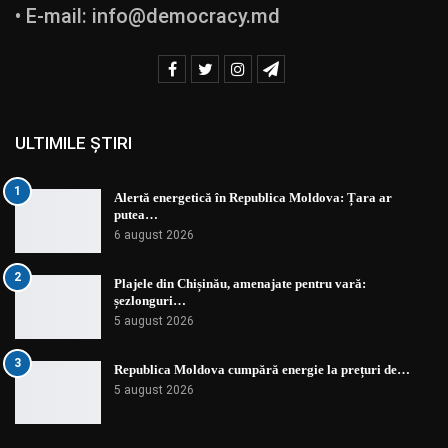
• E-mail:
info@democracy.md
ULTIMILE ȘTIRI
1
Alertă energetică în Republica Moldova: Țara ar
putea…
6 august 2026
2
Plajele din Chișinău, amenajate pentru vară:
șezlonguri…
5 august 2026
3
Republica Moldova cumpără energie la prețuri de…
5 august 2026