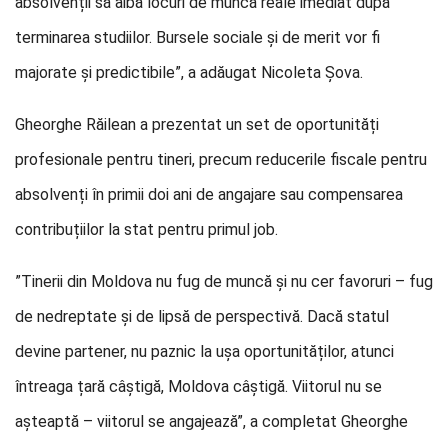
absolvenții să aibă locuri de muncă reale imediat după
terminarea studiilor. Bursele sociale și de merit vor fi
majorate și predictibile”, a adăugat Nicoleta Șova.
Gheorghe Răilean a prezentat un set de oportunități
profesionale pentru tineri, precum reducerile fiscale pentru
absolvenți în primii doi ani de angajare sau compensarea
contribuțiilor la stat pentru primul job.
”Tinerii din Moldova nu fug de muncă și nu cer favoruri – fug
de nedreptate și de lipsă de perspectivă. Dacă statul
devine partener, nu paznic la ușa oportunităților, atunci
întreaga țară câștigă, Moldova câștigă. Viitorul nu se
așteaptă – viitorul se angajează”, a completat Gheorghe