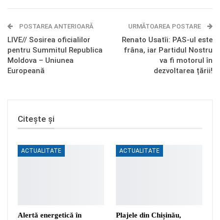
E-mail
Facebook Messenger
POSTAREA ANTERIOARĂ
Telegram
OK.ru
URMĂTOAREA POSTARE
LIVE// Sosirea oficialilor
Renato Usatîi: PAS-ul este
pentru Summitul Republica
frâna, iar Partidul Nostru
Moldova – Uniunea
va fi motorul în
Europeană
dezvoltarea țării!
Citește și
ACTUALITATE
ACTUALITATE
Alertă energetică în
Plajele din Chișinău,