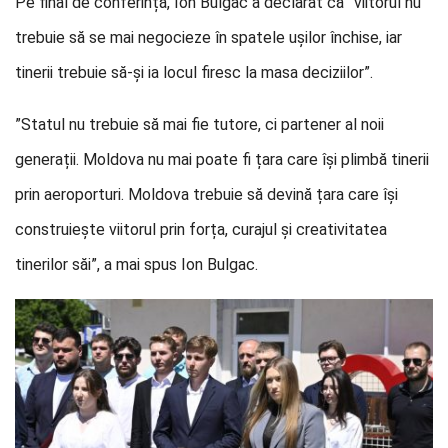
Pe final de conferință, Ion Bulgac a declarat că ”viitorul nu
trebuie să se mai negocieze în spatele ușilor închise, iar
tinerii trebuie să-și ia locul firesc la masa deciziilor”.
”Statul nu trebuie să mai fie tutore, ci partener al noii
generații. Moldova nu mai poate fi țara care își plimbă tinerii
prin aeroporturi. Moldova trebuie să devină țara care își
construiește viitorul prin forța, curajul și creativitatea
tinerilor săi”, a mai spus Ion Bulgac.