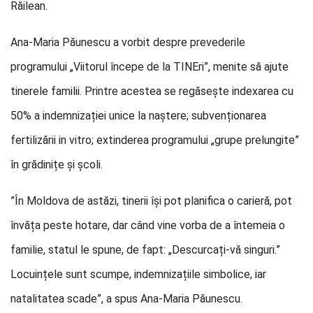
Răilean.
Ana-Maria Păunescu a vorbit despre prevederile
programului „Viitorul începe de la TINEri”, menite să ajute
tinerele familii. Printre acestea se regăsește indexarea cu
50% a indemnizației unice la naștere; subvenționarea
fertilizării in vitro; extinderea programului „grupe prelungite”
în grădinițe și școli.
”În Moldova de astăzi, tinerii își pot planifica o carieră, pot
învăța peste hotare, dar când vine vorba de a întemeia o
familie, statul le spune, de fapt: „Descurcați-vă singuri.”
Locuințele sunt scumpe, indemnizațiile simbolice, iar
natalitatea scade”, a spus Ana-Maria Păunescu.