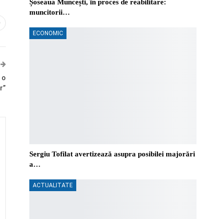
Șoseaua Muncești, în proces de reabilitare:
muncitorii…
0
ECONOMIC
 o
r”
Sergiu Tofilat avertizează asupra posibilei majorări
a…
ACTUALITATE