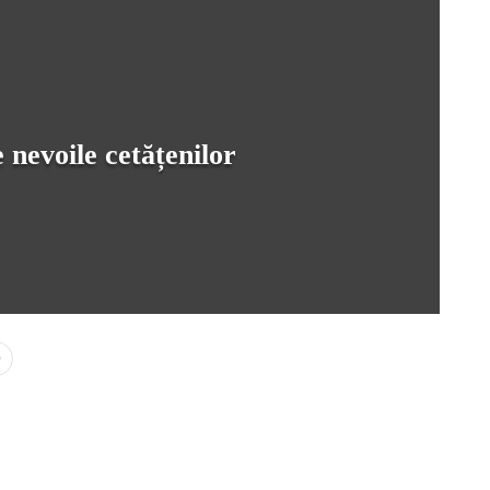
evoile cetățenilor
0