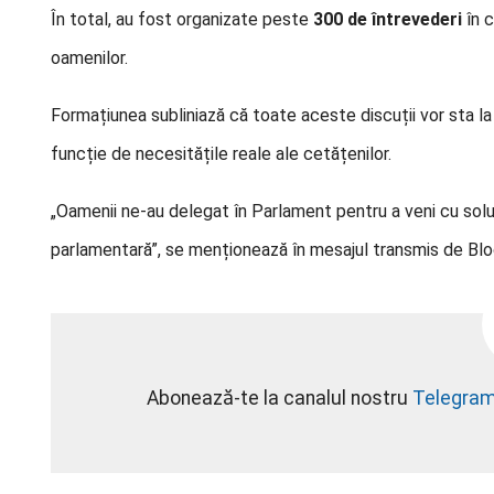
În total, au fost organizate peste
300 de întrevederi
în c
oamenilor.
Formațiunea subliniază că toate aceste discuții vor sta l
funcție de necesitățile reale ale cetățenilor.
„Oamenii ne-au delegat în Parlament pentru a veni cu solu
parlamentară”, se menționează în mesajul transmis de B
Abonează-te la canalul nostru
Telegra