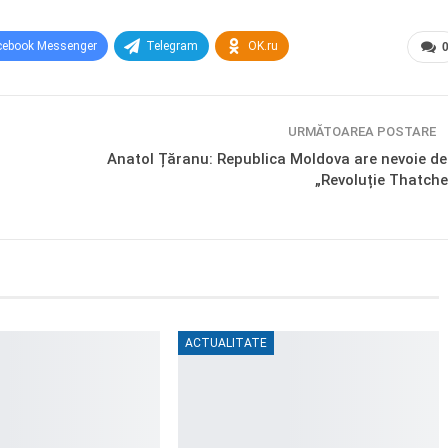
cebook Messenger
Telegram
OK.ru
URMĂTOAREA POSTARE
Anatol Țăranu: Republica Moldova are nevoie de
„Revoluție Thatche
ACTUALITATE