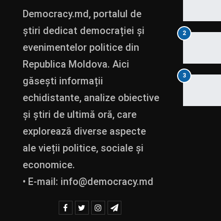
Democracy.md, portalul de
știri dedicat democrației și
2
evenimentelor politice din
Republica Moldova. Aici
3
găsești informații
echidistante, analize obiective
și știri de ultimă oră, care
explorează diverse aspecte
ale vieții politice, sociale și
economice.
• E-mail:
info@democracy.md