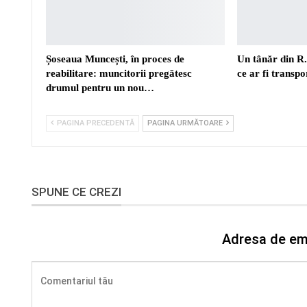
Șoseaua Muncești, în proces de
Un tânăr din R
reabilitare: muncitorii pregătesc
ce ar fi transp
drumul pentru un nou…
PAGINA PRECEDENTĂ
PAGINA URMĂTOARE
SPUNE CE CREZI
Adresa de ema