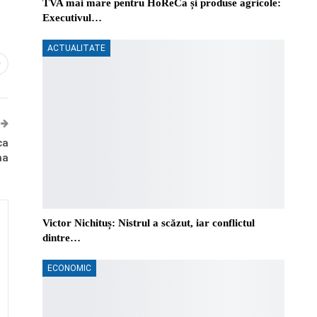
TVA mai mare pentru HoReCa și produse agricole:
Executivul…
ACTUALITATE
0
ca
na
Victor Nichituș: Nistrul a scăzut, iar conflictul
dintre…
ECONOMIC