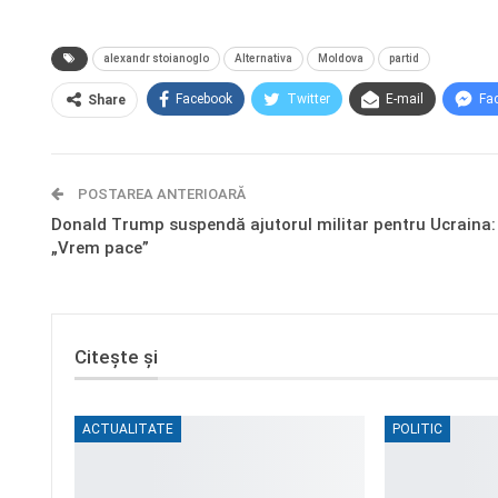
alexandr stoianoglo
Alternativa
Moldova
partid
Facebook
Twitter
E-mail
Fa
Share
POSTAREA ANTERIOARĂ
Donald Trump suspendă ajutorul militar pentru Ucraina:
„Vrem pace”
Citește și
ACTUALITATE
POLITIC