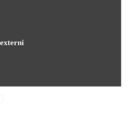
 externi
0