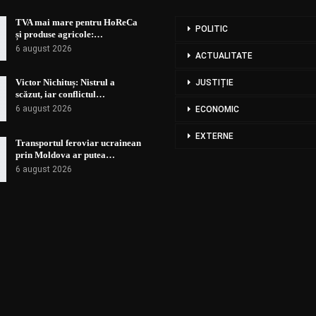
TVA mai mare pentru HoReCa
POLITIC
și produse agricole:…
6 august 2026
ACTUALITATE
Victor Nichituș: Nistrul a
JUSTIȚIE
scăzut, iar conflictul…
6 august 2026
ECONOMIC
EXTERNE
Transportul feroviar ucrainean
prin Moldova ar putea…
6 august 2026