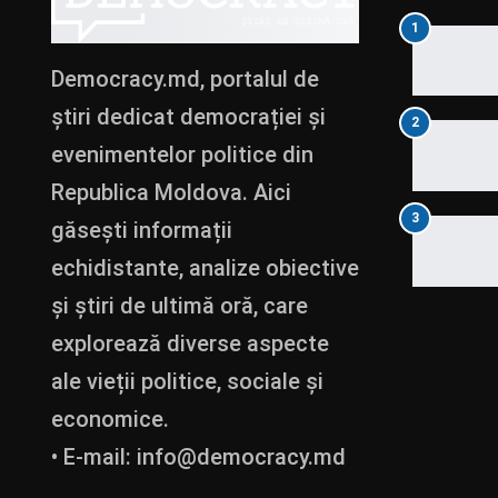
1
Democracy.md, portalul de
știri dedicat democrației și
2
evenimentelor politice din
Republica Moldova. Aici
3
găsești informații
echidistante, analize obiective
și știri de ultimă oră, care
explorează diverse aspecte
ale vieții politice, sociale și
economice.
• E-mail:
info@democracy.md