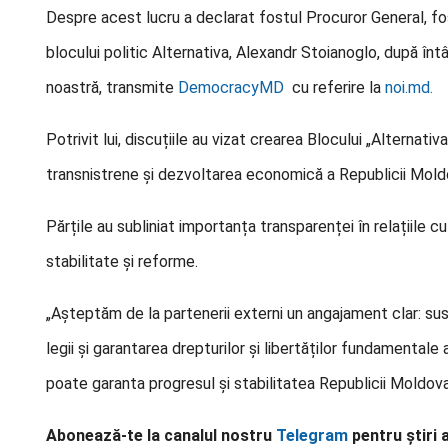
Despre acest lucru a declarat fostul Procuror General, fost
blocului politic Alternativa, Alexandr Stoianoglo, după înt
noastră, transmite
DemocracyMD
cu referire la
noi.md.
Potrivit lui, discuțiile au vizat crearea Blocului „Alterna
transnistrene și dezvoltarea economică a Republicii Mold
Părțile au subliniat importanța transparenței în relațiile c
stabilitate și reforme.
„Așteptăm de la partenerii externi un angajament clar: sus
legii și garantarea drepturilor și libertăților fundamentale 
poate garanta progresul și stabilitatea Republicii Moldova
Abonează-te la canalul nostru
Telegram
pentru știri 