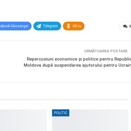
cebook Messenger
Telegram
OK.ru
URMĂTOAREA POSTARE
Repercusiuni economice și politice pentru Republi
Moldova după suspendarea ajutorului pentru Ucrai
POLITIC