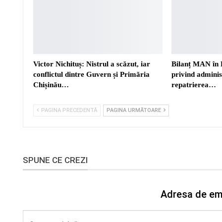
Victor Nichituș: Nistrul a scăzut, iar
Bilanț MAN în 
conflictul dintre Guvern și Primăria
privind adminis
Chișinău…
repatrierea…
PAGINA PRECEDENTĂ
PAGINA URMĂTOARE
SPUNE CE CREZI
Adresa de ema