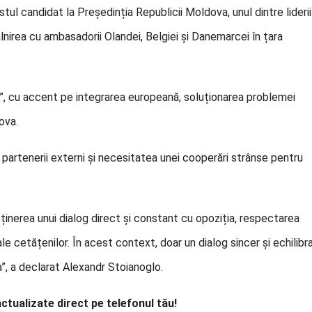
ul candidat la Președinția Republicii Moldova, unul dintre liderii
âlnirea cu ambasadorii Olandei, Belgiei și Danemarcei în țara
tiva”, cu accent pe integrarea europeană, soluționarea problemei
ova.
u partenerii externi și necesitatea unei cooperări strânse pentru
ținerea unui dialog direct și constant cu opoziția, respectarea
ale cetățenilor. În acest context, doar un dialog sincer și echilibr
”, a declarat Alexandr Stoianoglo.
actualizate direct pe telefonul tău!