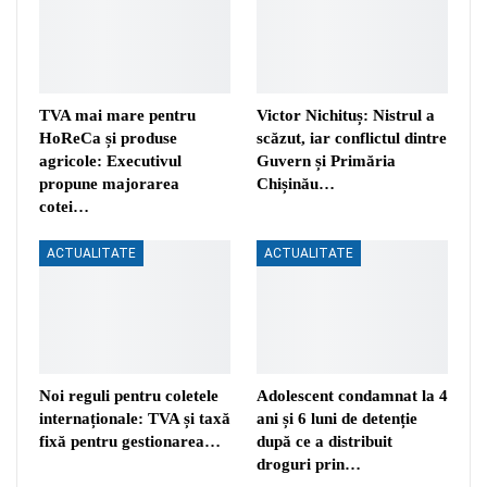
TVA mai mare pentru
Victor Nichituș: Nistrul a
HoReCa și produse
scăzut, iar conflictul dintre
agricole: Executivul
Guvern și Primăria
propune majorarea
Chișinău…
cotei…
ACTUALITATE
ACTUALITATE
Noi reguli pentru coletele
Adolescent condamnat la 4
internaționale: TVA și taxă
ani și 6 luni de detenție
fixă pentru gestionarea…
după ce a distribuit
droguri prin…