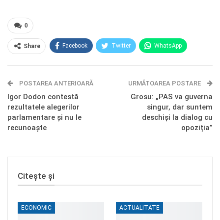
0
Facebook
Twitter
WhatsApp
Share
E-mail
Facebook Messenger
POSTAREA ANTERIOARĂ
Telegram
OK.ru
URMĂTOAREA POSTARE
Igor Dodon contestă
Grosu: „PAS va guverna
rezultatele alegerilor
singur, dar suntem
parlamentare și nu le
deschiși la dialog cu
recunoaște
opoziția”
Citește și
ECONOMIC
ACTUALITATE